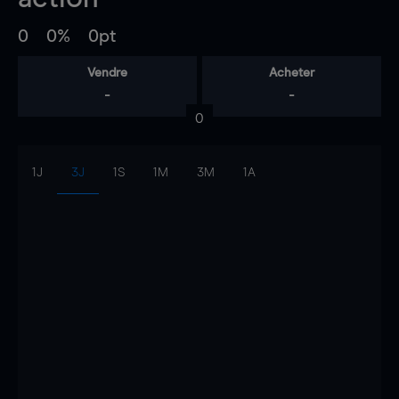
0
0%
0pt
Vendre
Acheter
-
-
0
1J
3J
1S
1M
3M
1A