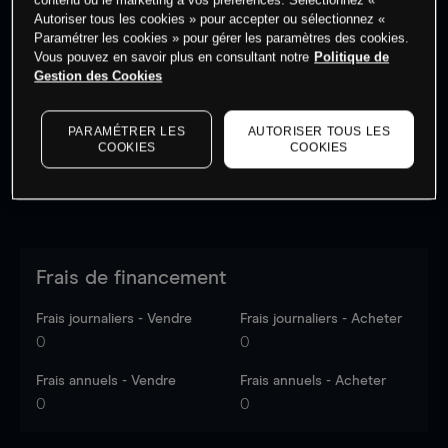
Autoriser tous les cookies » pour accepter ou sélectionnez «
Paramétrer les cookies » pour gérer les paramètres des cookies.
Vous pouvez en savoir plus en consultant notre
Politique de
Les prix sont indicatifs.
Connectez-vous
pour voir les
Gestion des Cookies
dernières données du marché.
Log in
to see latest
market data
PARAMÉTRER LES
AUTORISER TOUS LES
COOKIES
COOKIES
Frais de financement
Frais journaliers - Vendre
Frais journaliers - Acheter
0
0
Frais annuels - Vendre
Frais annuels - Acheter
0
0