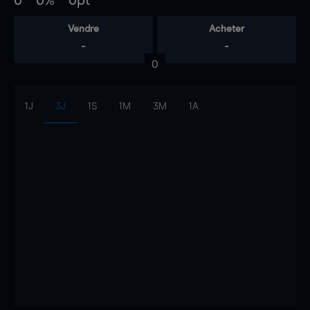
0
0%
0pt
Vendre
Acheter
-
-
0
1J
3J
1S
1M
3M
1A