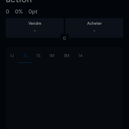
0
0%
0pt
Vendre
Acheter
-
-
0
1J
3J
1S
1M
3M
1A