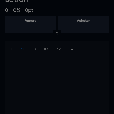
0
0%
0pt
Vendre
Acheter
-
-
0
1J
3J
1S
1M
3M
1A