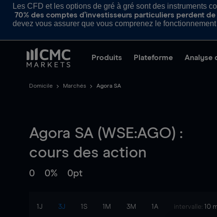
Les CFD et les options de gré à gré sont des instruments com
70% des comptes d’investisseurs particuliers perdent de l
devez vous assurer que vous comprenez le fonctionnement d
Produits
Plateforme
Analyse 
Domicile
Marchés
Agora SA
Agora SA (WSE:AGO) :
cours des action
0
0%
0pt
1J
3J
1S
1M
3M
1A
intervalle:
10 