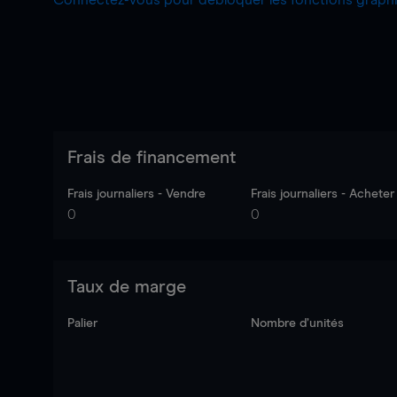
Connectez-vous pour débloquer les fonctions grap
Frais de financement
Frais journaliers - Vendre
Frais journaliers - Acheter
0
0
Taux de marge
Palier
Nombre d’unités