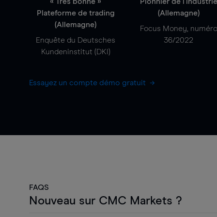
« Très bonne »
Pionnier de l'industri
Plateforme de trading
(Allemagne)
(Allemagne)
Focus Money, numér
Enquête du Deutsches
36/2022
Kundeninstitut (DKI)
Essayez un compte démo gratuit
FAQS
Nouveau sur CMC Markets ?