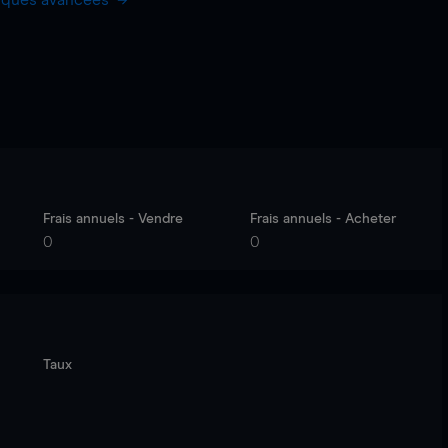
hiques avancées
Frais annuels - Vendre
Frais annuels - Acheter
0
0
Taux