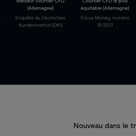
e
Meilleur courtier CFD
Courtier CFD le plus
(Allemagne)
équitable (Allemagne)
o
Enquête du Deutsches
Focus Money, numéro
Kundeninstitut (DKI)
19-2021
Nouveau dans le t