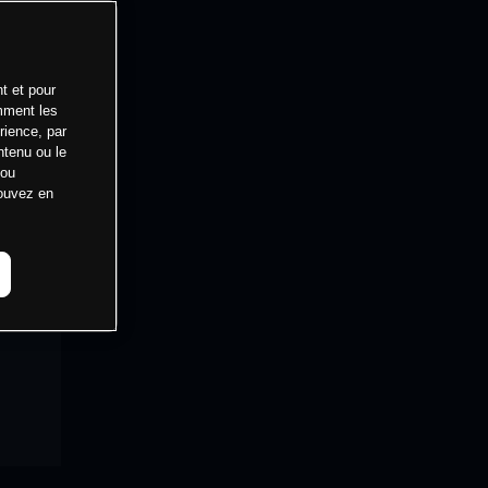
t et pour
mment les
rience, par
ntenu ou le
 ou
pouvez en