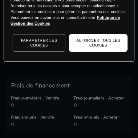
Autoriser tous les cookies » pour accepter ou sélectionnez «
Paramétrer les cookies » pour gérer les paramètres des cookies.
Vous pouvez en savoir plus en consultant notre
Politique de
Les prix sont indicatifs.
Connectez-vous
pour voir les
Gestion des Cookies
dernières données du marché.
Log in
to see latest
market data
PARAMÉTRER LES
AUTORISER TOUS LES
COOKIES
COOKIES
Frais de financement
Frais journaliers - Vendre
Frais journaliers - Acheter
0
0
Frais annuels - Vendre
Frais annuels - Acheter
0
0