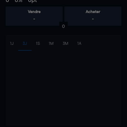
0
0%
0pt
Vendre
Acheter
-
-
0
1J
3J
1S
1M
3M
1A