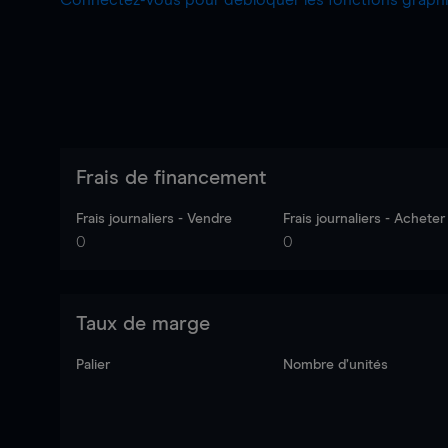
Connectez-vous pour débloquer les fonctions grap
Frais de financement
Frais journaliers - Vendre
Frais journaliers - Acheter
0
0
Taux de marge
Palier
Nombre d’unités