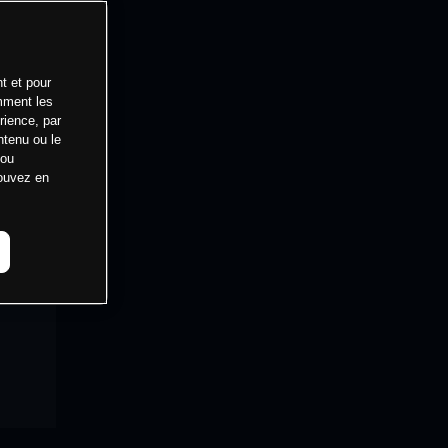
t et pour
mment les
rience, par
ntenu ou le
 ou
pouvez en