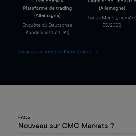
« Très bonne »
Pionnier de l'industri
Plateforme de trading
(Allemagne)
(Allemagne)
Focus Money, numér
Enquête du Deutsches
36/2022
Kundeninstitut (DKI)
Essayez un compte démo gratuit
FAQS
Nouveau sur CMC Markets ?