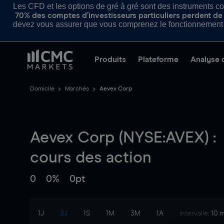
Les CFD et les options de gré à gré sont des instruments com
70% des comptes d’investisseurs particuliers perdent de l
devez vous assurer que vous comprenez le fonctionnement d
Produits
Plateforme
Analyse 
Domicile
Marchés
Aevex Corp
Aevex Corp (NYSE:AVEX) :
cours des action
0
0%
0pt
1J
3J
1S
1M
3M
1A
intervalle:
10 