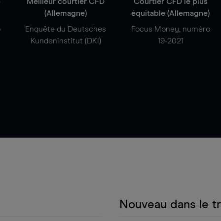
e
Meilleur courtier CFD
Courtier CFD le plus
(Allemagne)
équitable (Allemagne)
o
Enquête du Deutsches
Focus Money, numéro
Kundeninstitut (DKI)
19-2021
Nouveau dans le t