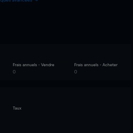
hiques avancées
Frais annuels - Vendre
Frais annuels - Acheter
0
0
Taux