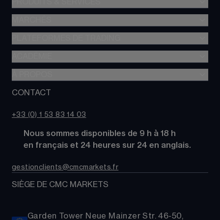
PRODUITS & SERVICES
MARCHÉS
Trading de CFD
CFD à Risque Limité
PLATEFORMES DE TRADING
Forex
Trading d’options
Indices
ACADÉMIE
CMC Next Generation
Comparez des comptes
Actions
Application mobile CMC
À PROPOS
Académie
Coûts
Matières Premières
TradingView
Glossaire
CONTACT
À propos de CMC Markets
Alpha
Obligations
MetaTrader 4 (MT4)
Actualités
Nous contacter
CMC Pro
ETFs
+33 (0) 1 53 83 14 03
Nos analystes de marché
FAQs
Cryptomonnaies
      Nous sommes disponibles de 9 h à 18 h
Support
Paniers d'Actions
      en français et 24 heures sur 24 en anglais.
Relations publiques
gestionclients@cmcmarkets.fr
SIÈGE DE CMC MARKETS
Garden Tower Neue Mainzer Str. 46-50,