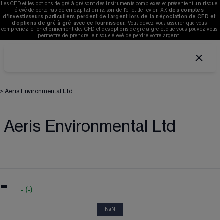
Les CFD et les options de gré à gré sont des instruments complexes et présentent un risque 
élevé de perte rapide en capital en raison de l’effet de levier. 
XX
des comptes 
d’investisseurs particuliers perdent de l’argent lors de la négociation de CFD et 
d’options de gré à gré avec ce fournisseur. 
V
ous devez vous assurer que vous 
comprenez le fonctionnement des CFD et des options de gré à gré et que vous pouvez vous 
permettre de prendre le risque élevé de perdre votre argent. 
>
Aeris Environmental Ltd
Aeris Environmental Ltd
-
-
(
-
)
NaN