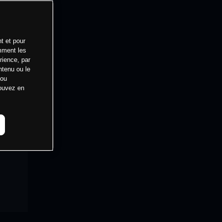
t et pour
mment les
rience, par
ntenu ou le
 ou
pouvez en