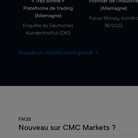
« Très bonne »
Pionnier de l'industri
Plateforme de trading
(Allemagne)
(Allemagne)
Focus Money, numér
Enquête du Deutsches
36/2022
Kundeninstitut (DKI)
Essayez un compte démo gratuit
FAQS
Nouveau sur CMC Markets ?