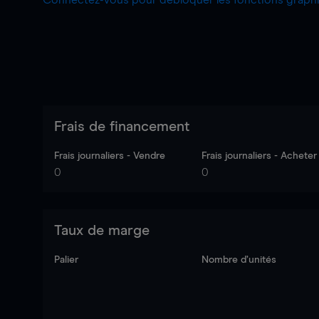
Connectez-vous pour débloquer les fonctions grap
Frais de financement
Frais journaliers - Vendre
Frais journaliers - Acheter
0
0
Taux de marge
Palier
Nombre d’unités