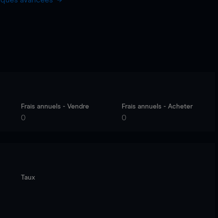
hiques avancées
Frais annuels - Vendre
Frais annuels - Acheter
0
0
Taux