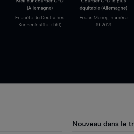
e
Meilleur courtier CFD
Courtier CFD le plus
(Allemagne)
équitable (Allemagne)
o
Enquête du Deutsches
Focus Money, numéro
Kundeninstitut (DKI)
19-2021
Nouveau dans le t