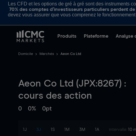
Les CFD et les options de gré à gré sont des instruments com
70% des comptes d’investisseurs particuliers perdent de l
devez vous assurer que vous comprenez le fonctionnement d
Produits
Plateforme
Analyse 
Domicile
Marchés
Aeon Co Ltd
Aeon Co Ltd (JPX:8267) :
cours des action
0
0%
0pt
1J
3J
1S
1M
3M
1A
intervalle:
10 