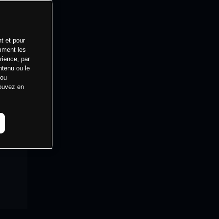
t et pour
mment les
rience, par
ntenu ou le
 ou
pouvez en