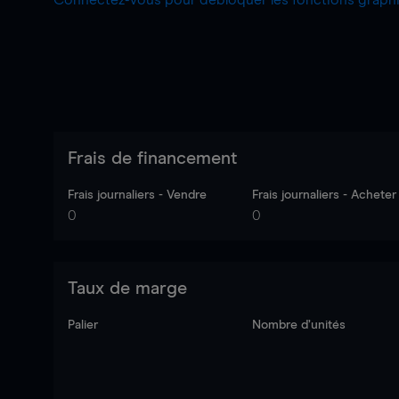
Connectez-vous pour débloquer les fonctions grap
Frais de financement
Frais journaliers - Vendre
Frais journaliers - Acheter
0
0
Taux de marge
Palier
Nombre d’unités