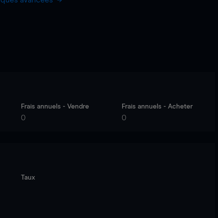
hiques avancées
Frais annuels - Vendre
Frais annuels - Acheter
0
0
Taux