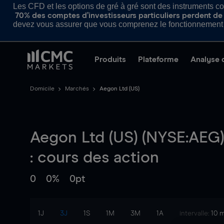
Les CFD et les options de gré à gré sont des instruments com
70% des comptes d’investisseurs particuliers perdent de l
devez vous assurer que vous comprenez le fonctionnement d
Produits
Plateforme
Analyse 
Domicile
Marchés
Aegon Ltd (US)
Aegon Ltd (US) (NYSE:AEG)
: cours des action
0
0%
0pt
1J
3J
1S
1M
3M
1A
intervalle:
10 