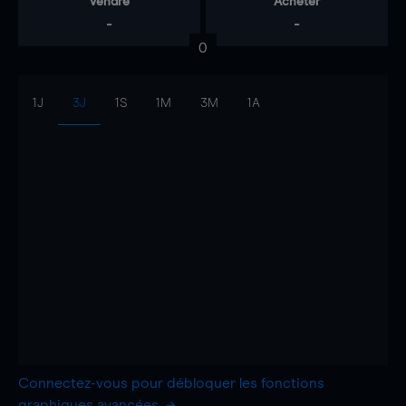
Vendre
Acheter
-
-
0
1J
3J
1S
1M
3M
1A
Connectez-vous pour débloquer les fonctions
graphiques avancées