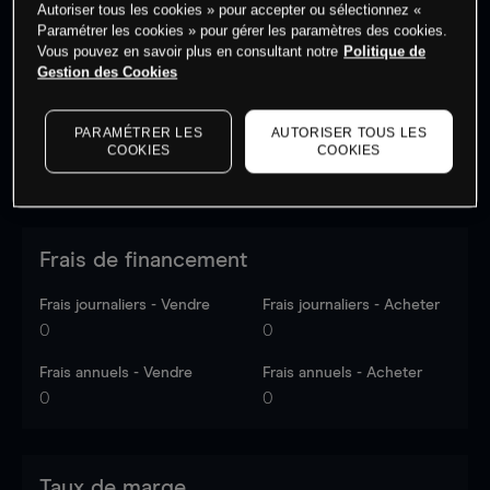
Autoriser tous les cookies » pour accepter ou sélectionnez «
Les prix sont indicatifs.
Connectez-vous
pour voir les
Paramétrer les cookies » pour gérer les paramètres des cookies.
dernières données du marché.
Log in
to see latest
Vous pouvez en savoir plus en consultant notre
Politique de
market data
Gestion des Cookies
PARAMÉTRER LES
AUTORISER TOUS LES
COOKIES
COOKIES
Frais de financement
Frais journaliers - Vendre
Frais journaliers - Acheter
0
0
Frais annuels - Vendre
Frais annuels - Acheter
0
0
Taux de marge