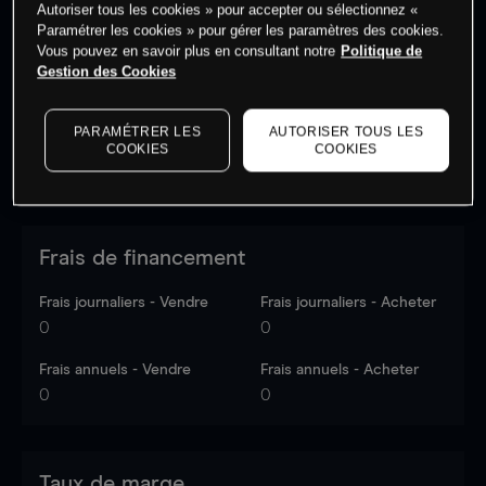
Autoriser tous les cookies » pour accepter ou sélectionnez «
Les prix sont indicatifs.
Connectez-vous
pour voir les
Paramétrer les cookies » pour gérer les paramètres des cookies.
dernières données du marché.
Log in
to see latest
Vous pouvez en savoir plus en consultant notre
Politique de
market data
Gestion des Cookies
PARAMÉTRER LES
AUTORISER TOUS LES
COOKIES
COOKIES
Frais de financement
Frais journaliers - Vendre
Frais journaliers - Acheter
0
0
Frais annuels - Vendre
Frais annuels - Acheter
0
0
Taux de marge