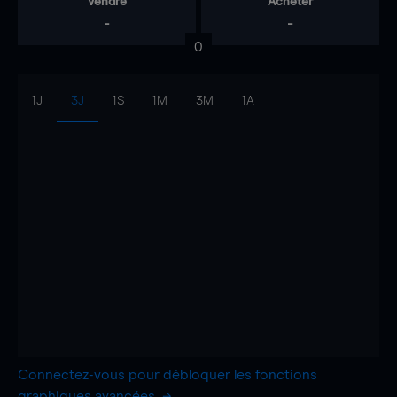
Vendre
Acheter
-
-
0
1J
3J
1S
1M
3M
1A
Connectez-vous pour débloquer les fonctions
graphiques avancées