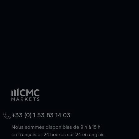
pouvez également prendre une position longue
ou courte et ouvrir une position sur l'instrument
de votre choix, que le prix soit en hausse ou en
baisse.
+33 (0) 1 53 83 14 03
Nous sommes disponibles de 9 h à 18 h
en français et 24 heures sur 24 en anglais.