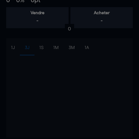
0
0%
0pt
Vendre
Acheter
-
-
0
1J
3J
1S
1M
3M
1A