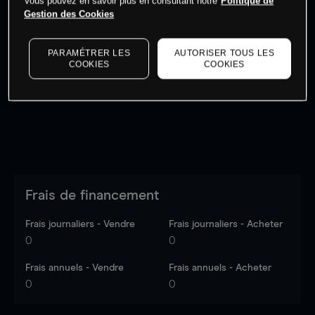
Vous pouvez en savoir plus en consultant notre
Politique de
Gestion des Cookies
Les prix sont indicatifs.
Connectez-vous
pour voir les
PARAMÉTRER LES
AUTORISER TOUS LES
dernières données du marché.
Log in
to see latest
COOKIES
COOKIES
market data
Frais de financement
Frais journaliers - Vendre
Frais journaliers - Acheter
0
0
Frais annuels - Vendre
Frais annuels - Acheter
0
0