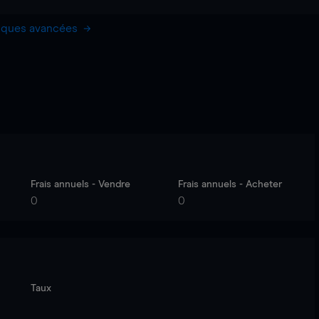
hiques avancées
Frais annuels - Vendre
Frais annuels - Acheter
0
0
Taux