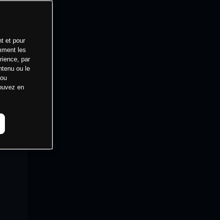
t et pour
mment les
rience, par
ntenu ou le
 ou
pouvez en