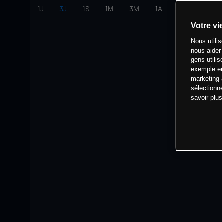
1J
3J
1S
1M
3M
1A
intervalle:
10 
Votre vi
Nous utili
nous aider
gens utilis
exemple en
marketing 
sélectionn
savoir plu