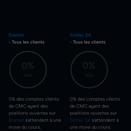
Eramet
Soitec SA
- Tous les clients
- Tous les clients
0%
0%
N/A
N/A
0%
des comptes clients
0%
des comptes clients
de CMC ayant des
de CMC ayant des
positions ouvertes sur
positions ouvertes sur
Eramet
s'attendent à une
Soitec SA
s'attendent à
move
du cours.
une
move
du cours.