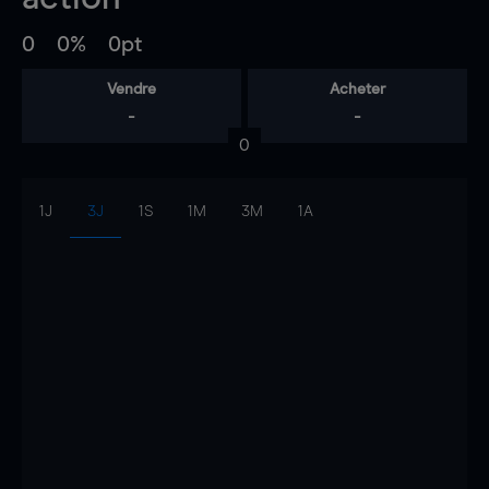
0
0%
0pt
Vendre
Acheter
-
-
0
1J
3J
1S
1M
3M
1A