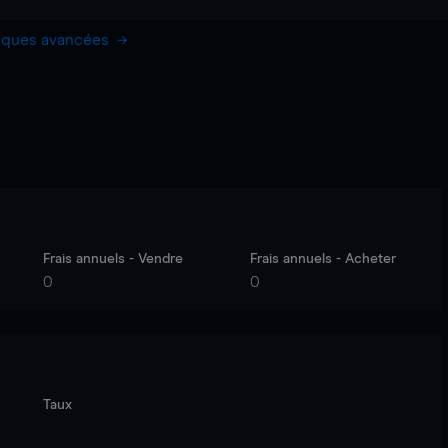
hiques avancées
Frais annuels - Vendre
Frais annuels - Acheter
0
0
Taux