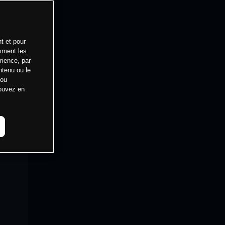
t et pour
mment les
rience, par
ntenu ou le
 ou
pouvez en