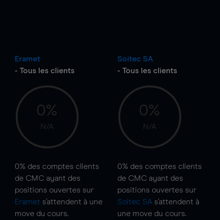
Eramet
Soitec SA
- Tous les clients
- Tous les clients
0%
0%
N/A
N/A
0%
des comptes clients
0%
des comptes clients
de CMC ayant des
de CMC ayant des
positions ouvertes sur
positions ouvertes sur
Eramet
s'attendent à une
Soitec SA
s'attendent à
move
du cours.
une
move
du cours.