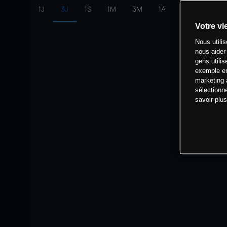
1J
3J
1S
1M
3M
1A
intervalle:
10 
Votre vi
Nous utili
nous aider
gens utilis
exemple en
marketing 
sélectionn
savoir plu