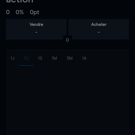
0
0%
0pt
Vendre
Acheter
-
-
0
1J
3J
1S
1M
3M
1A