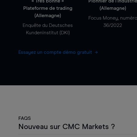
« Très bonne »
Pionnier de l'industri
Plateforme de trading
(Allemagne)
(Allemagne)
Focus Money, numér
Enquête du Deutsches
36/2022
Kundeninstitut (DKI)
Essayez un compte démo gratuit
FAQS
Nouveau sur CMC Markets ?