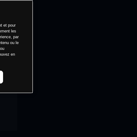
t et pour
mment les
rience, par
ntenu ou le
 ou
pouvez en