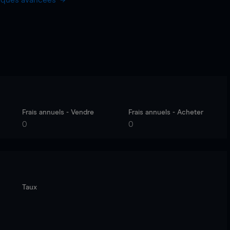
hiques avancées
Frais annuels - Vendre
Frais annuels - Acheter
0
0
Taux