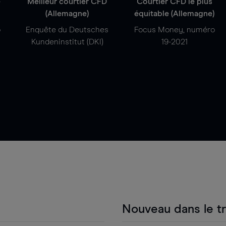
e
Meilleur courtier CFD
Courtier CFD le plus
(Allemagne)
équitable (Allemagne)
o
Enquête du Deutsches
Focus Money, numéro
Kundeninstitut (DKI)
19-2021
Nouveau dans le t