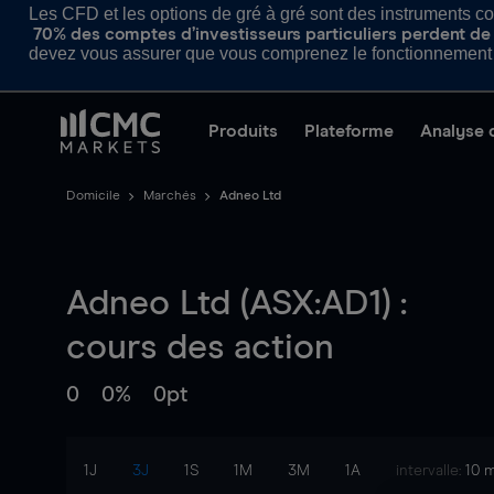
Les CFD et les options de gré à gré sont des instruments com
70% des comptes d’investisseurs particuliers perdent de l
devez vous assurer que vous comprenez le fonctionnement d
Produits
Plateforme
Analyse 
Domicile
Marchés
Adneo Ltd
Adneo Ltd (ASX:AD1) :
cours des action
0
0%
0pt
1J
3J
1S
1M
3M
1A
intervalle:
10 