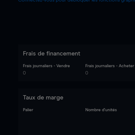
Connectez-vous pour débloquer les fonctions grap
Frais de financement
Frais journaliers - Vendre
Frais journaliers - Acheter
0
0
Taux de marge
Palier
Nombre d’unités