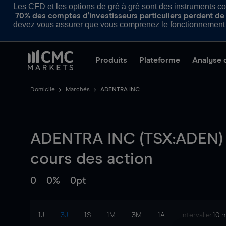
Les CFD et les options de gré à gré sont des instruments com
70% des comptes d’investisseurs particuliers perdent de l
devez vous assurer que vous comprenez le fonctionnement d
Produits
Plateforme
Analyse 
Domicile
Marchés
ADENTRA INC
ADENTRA INC (TSX:ADEN) 
cours des action
0
0%
0pt
1J
3J
1S
1M
3M
1A
intervalle:
10 