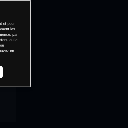
t et pour
mment les
rience, par
ntenu ou le
 ou
pouvez en