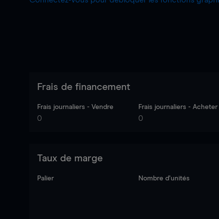
Connectez-vous pour débloquer les fonctions grap
Frais de financement
Frais journaliers - Vendre
Frais journaliers - Acheter
0
0
Taux de marge
Palier
Nombre d’unités