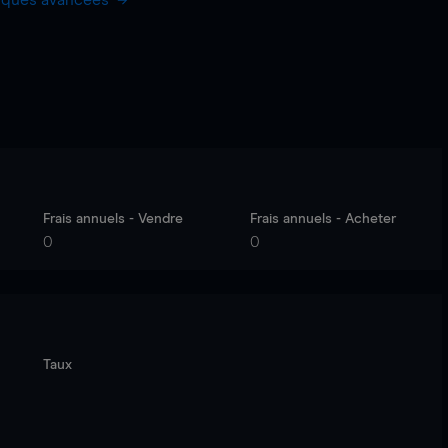
hiques avancées
Frais annuels - Vendre
Frais annuels - Acheter
0
0
Taux