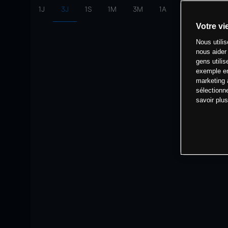
1J
3J
1S
1M
3M
1A
intervalle:
10 
Votre vi
Nous utili
nous aider
gens utilis
exemple en
marketing 
sélectionn
savoir plu