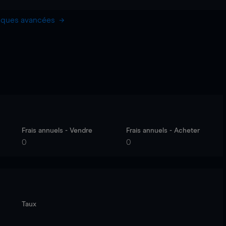
hiques avancées
Frais annuels - Vendre
Frais annuels - Acheter
0
0
Taux