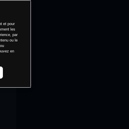
t et pour
mment les
rience, par
ntenu ou le
 ou
pouvez en