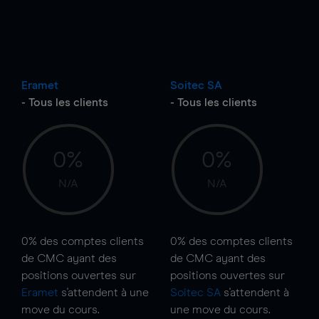
Eramet
Soitec SA
- Tous les clients
- Tous les clients
0%
0%
N/A
N/A
0%
des comptes clients
0%
des comptes clients
de CMC ayant des
de CMC ayant des
positions ouvertes sur
positions ouvertes sur
Eramet
s'attendent à une
Soitec SA
s'attendent à
move
du cours.
une
move
du cours.