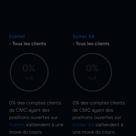
Eramet
Soitec SA
- Tous les clients
- Tous les clients
0%
0%
N/A
N/A
0%
des comptes clients
0%
des comptes clients
de CMC ayant des
de CMC ayant des
positions ouvertes sur
positions ouvertes sur
Eramet
s'attendent à une
Soitec SA
s'attendent à
move
du cours.
une
move
du cours.