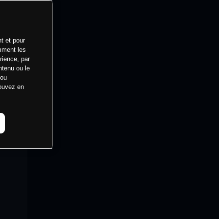
t et pour
mment les
rience, par
ntenu ou le
 ou
pouvez en