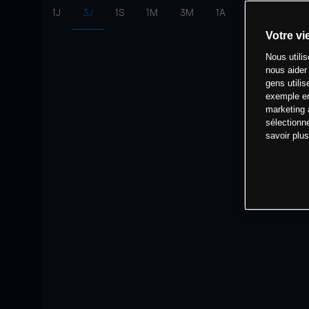
1J
3J
1S
1M
3M
1A
intervalle:
10 
Votre vi
Nous utili
nous aider
gens utilis
exemple en
marketing 
sélectionn
savoir plu