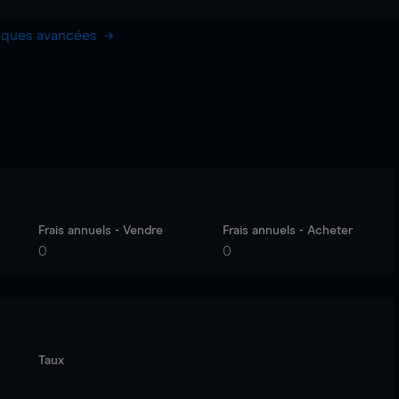
hiques avancées
Frais annuels - Vendre
Frais annuels - Acheter
0
0
Taux