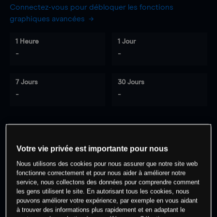
Connectez-vous pour débloquer les fonctions
graphiques avancées
1 Heure
1 Jour
-
-
7 Jours
30 Jours
-
-
0
% des clients ont une position à
sur
Votre vie privée est importante pour nous
cet actif
Nous utilisons des cookies pour nous assurer que notre site web
fonctionne correctement et pour nous aider à améliorer notre
Commencez à trader
service, nous collectons des données pour comprendre comment
les gens utilisent le site. En autorisant tous les cookies, nous
pouvons améliorer votre expérience, par exemple en vous aidant
à trouver des informations plus rapidement et en adaptant le