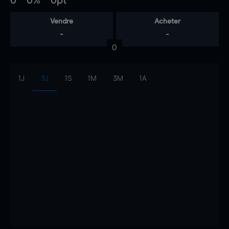
0
0%
0pt
Vendre
Acheter
-
-
0
1J
3J
1S
1M
3M
1A