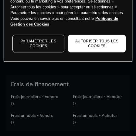
contenu ou le marketing à vos préférences. Sélectionnez «
Autoriser tous les cookies » pour accepter ou sélectionnez «
Paramétrer les cookies » pour gérer les paramètres des cookies.
Les prix sont indicatifs.
Connectez-vous
pour voir les
Vous pouvez en savoir plus en consultant notre
Politique de
dernières données du marché.
Log in
to see latest
Gestion des Cookies
market data
PARAMÉTRER LES
AUTORISER TOUS LES
COOKIES
COOKIES
Frais de financement
Frais journaliers - Vendre
Frais journaliers - Acheter
0
0
Frais annuels - Vendre
Frais annuels - Acheter
0
0