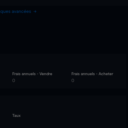
hiques avancées
Frais annuels - Vendre
Frais annuels - Acheter
0
0
Taux