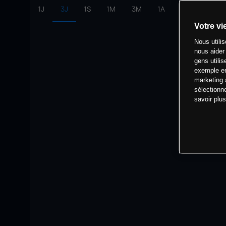
1J
3J
1S
1M
3M
1A
intervalle:
10 
Votre vi
Nous utili
nous aider
gens utilis
exemple en
marketing 
sélectionn
savoir plu