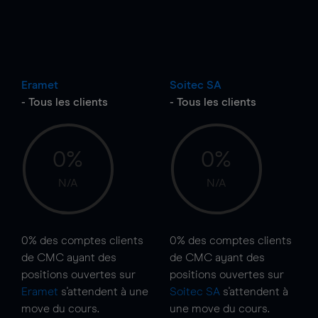
Eramet
Soitec SA
- Tous les clients
- Tous les clients
0%
0%
N/A
N/A
0%
des comptes clients
0%
des comptes clients
de CMC ayant des
de CMC ayant des
positions ouvertes sur
positions ouvertes sur
Eramet
s'attendent à une
Soitec SA
s'attendent à
move
du cours.
une
move
du cours.