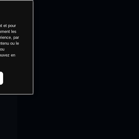
t et pour
mment les
rience, par
ntenu ou le
 ou
pouvez en