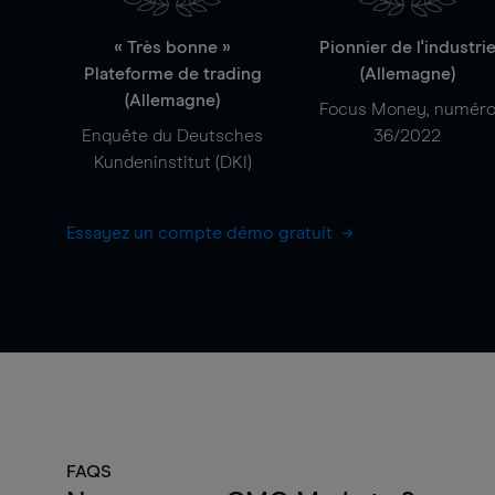
« Très bonne »
Pionnier de l'industri
Plateforme de trading
(Allemagne)
(Allemagne)
Focus Money, numér
Enquête du Deutsches
36/2022
Kundeninstitut (DKI)
Essayez un compte démo gratuit
FAQS