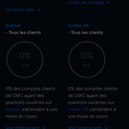
Créer un compte
En savoir plus
Eramet
Soitec SA
- Tous les clients
- Tous les clients
0%
0%
N/A
N/A
0%
des comptes clients
0%
des comptes clients
de CMC ayant des
de CMC ayant des
positions ouvertes sur
positions ouvertes sur
Eramet
s'attendent à une
Soitec SA
s'attendent à
move
du cours.
une
move
du cours.
Voir l'instrument
Voir l'instrument