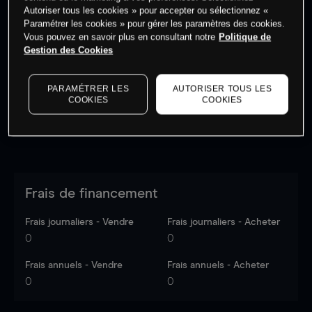
Autoriser tous les cookies » pour accepter ou sélectionnez «
Paramétrer les cookies » pour gérer les paramètres des cookies.
Vous pouvez en savoir plus en consultant notre
Politique de
Les prix sont indicatifs.
Connectez-vous
pour voir les
Gestion des Cookies
dernières données du marché.
Log in
to see latest
market data
PARAMÉTRER LES
AUTORISER TOUS LES
COOKIES
COOKIES
Frais de financement
Frais journaliers - Vendre
Frais journaliers - Acheter
0
0
Frais annuels - Vendre
Frais annuels - Acheter
0
0