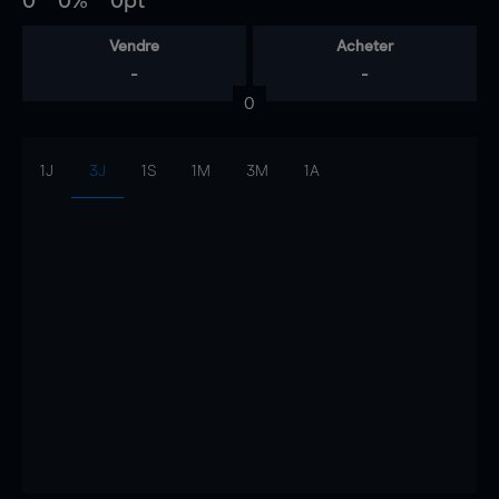
0
0%
0pt
Vendre
Acheter
-
-
0
1J
3J
1S
1M
3M
1A