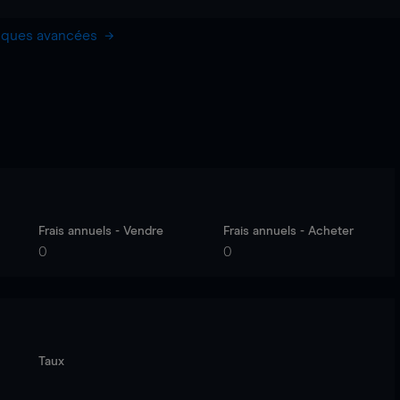
hiques avancées
Frais annuels - Vendre
Frais annuels - Acheter
0
0
Taux