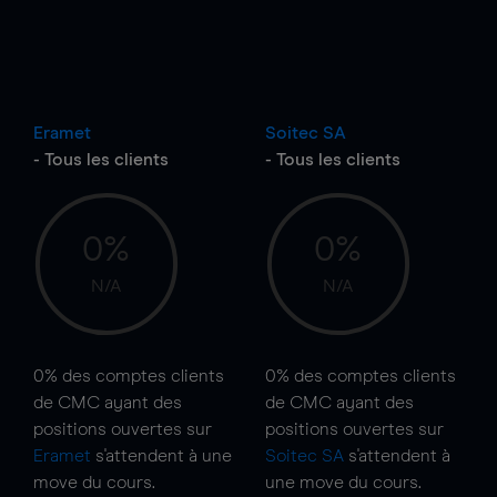
Eramet
Soitec SA
- Tous les clients
- Tous les clients
0%
0%
N/A
N/A
0%
des comptes clients
0%
des comptes clients
de CMC ayant des
de CMC ayant des
positions ouvertes sur
positions ouvertes sur
Eramet
s'attendent à une
Soitec SA
s'attendent à
move
du cours.
une
move
du cours.