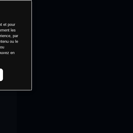
t et pour
mment les
rience, par
ntenu ou le
 ou
pouvez en