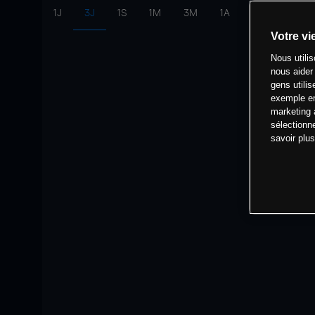
1J
3J
1S
1M
3M
1A
intervalle:
10 
Votre vi
Nous utili
nous aider
gens utilis
exemple en
marketing 
sélectionn
savoir plu