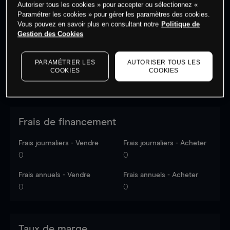
Autoriser tous les cookies » pour accepter ou sélectionnez «
Les prix sont indicatifs.
Connectez-vous
pour voir les
Paramétrer les cookies » pour gérer les paramètres des cookies.
dernières données du marché.
Log in
to see latest
Vous pouvez en savoir plus en consultant notre
Politique de
market data
Gestion des Cookies
PARAMÉTRER LES
AUTORISER TOUS LES
COOKIES
COOKIES
Frais de financement
Frais journaliers - Vendre
Frais journaliers - Acheter
0
0
Frais annuels - Vendre
Frais annuels - Acheter
0
0
Taux de marge