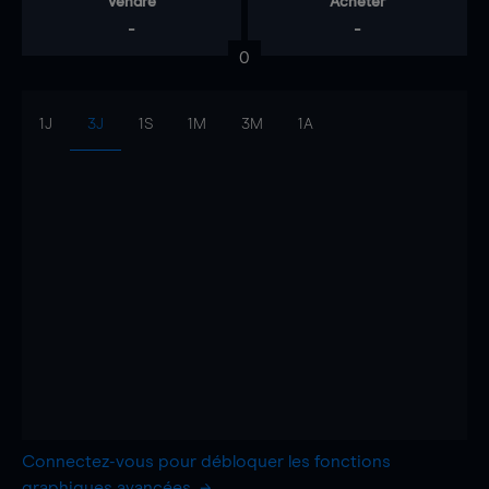
Vendre
Acheter
-
-
0
1J
3J
1S
1M
3M
1A
Connectez-vous pour débloquer les fonctions
graphiques avancées