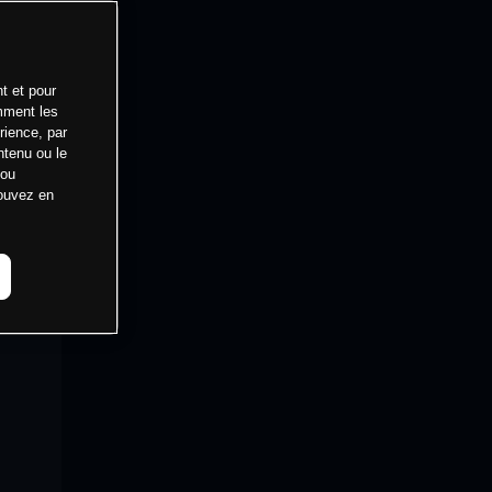
t et pour
mment les
rience, par
ntenu ou le
 ou
pouvez en