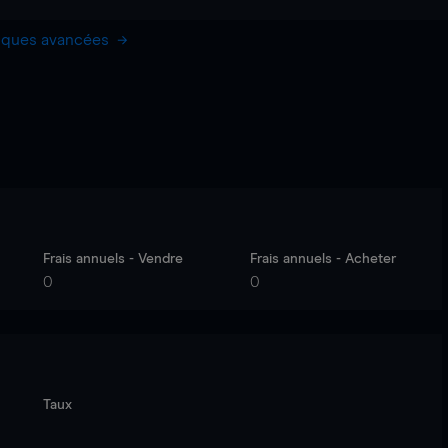
hiques avancées
Frais annuels - Vendre
Frais annuels - Acheter
0
0
Taux