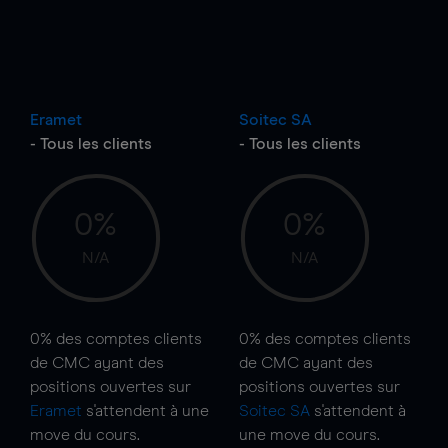
Eramet
Soitec SA
- Tous les clients
- Tous les clients
0%
0%
N/A
N/A
0%
des comptes clients
0%
des comptes clients
de CMC ayant des
de CMC ayant des
positions ouvertes sur
positions ouvertes sur
Eramet
s'attendent à une
Soitec SA
s'attendent à
move
du cours.
une
move
du cours.