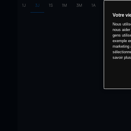
1J
3J
1S
1M
3M
1A
intervalle:
10 
Votre vi
Nous utili
nous aider
gens utilis
exemple en
marketing 
sélectionn
savoir plu