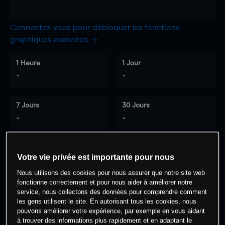
Connectez-vous pour débloquer les fonctions
graphiques avancées
1 Heure
1 Jour
-
-
7 Jours
30 Jours
-
-
Votre vie privée est importante pour nous
0
% des clients ont une position à
sur
Nous utilisons des cookies pour nous assurer que notre site web
cet actif
fonctionne correctement et pour nous aider à améliorer notre
service, nous collectons des données pour comprendre comment
les gens utilisent le site. En autorisant tous les cookies, nous
Commencez à trader
pouvons améliorer votre expérience, par exemple en vous aidant
à trouver des informations plus rapidement et en adaptant le