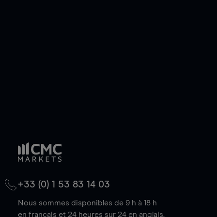
ou courte et ouvrir une position sur l'instrument
de votre choix, que le prix soit en hausse ou en
baisse.
+33 (0) 1 53 83 14 03
Nous sommes disponibles de 9 h à 18 h
en français et 24 heures sur 24 en anglais.