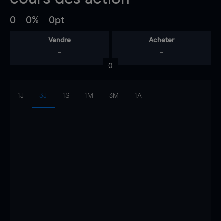
0
0%
0pt
Vendre
Acheter
-
-
0
1J
3J
1S
1M
3M
1A