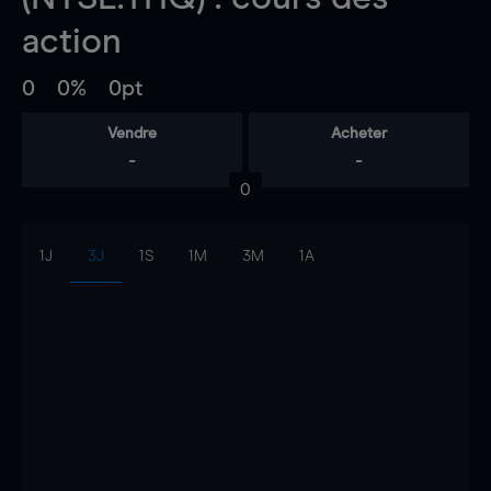
action
0
0%
0pt
Vendre
Acheter
-
-
0
1J
3J
1S
1M
3M
1A