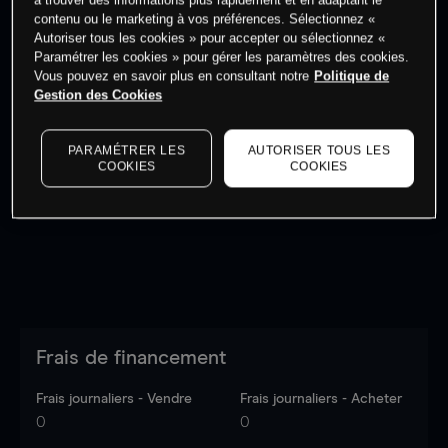
à trouver des informations plus rapidement et en adaptant le
Commencez à trader
contenu ou le marketing à vos préférences. Sélectionnez «
Autoriser tous les cookies » pour accepter ou sélectionnez «
Paramétrer les cookies » pour gérer les paramètres des cookies.
Vous pouvez en savoir plus en consultant notre
Politique de
Gestion des Cookies
Les prix sont indicatifs.
Connectez-vous
pour voir les
PARAMÉTRER LES
AUTORISER TOUS LES
dernières données du marché.
Log in
to see latest
COOKIES
COOKIES
market data
Frais de financement
Frais journaliers - Vendre
Frais journaliers - Acheter
0
0