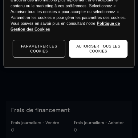
à trouver des informations plus rapidement et en adaptant le
Commencez à trader
contenu ou le marketing à vos préférences. Sélectionnez «
Autoriser tous les cookies » pour accepter ou sélectionnez «
Paramétrer les cookies » pour gérer les paramètres des cookies.
Vous pouvez en savoir plus en consultant notre
Politique de
Gestion des Cookies
Les prix sont indicatifs.
Connectez-vous
pour voir les
PARAMÉTRER LES
AUTORISER TOUS LES
dernières données du marché.
Log in
to see latest
COOKIES
COOKIES
market data
Frais de financement
Frais journaliers - Vendre
Frais journaliers - Acheter
0
0