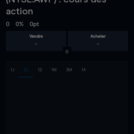
action
0
0%
0pt
Vendre
Acheter
-
-
0
1J
3J
1S
1M
3M
1A