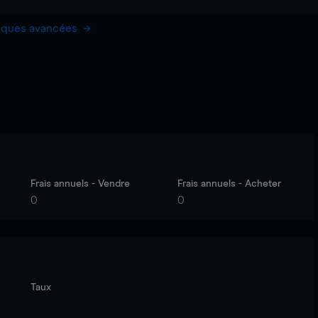
hiques avancées
Frais annuels - Vendre
Frais annuels - Acheter
0
0
Taux