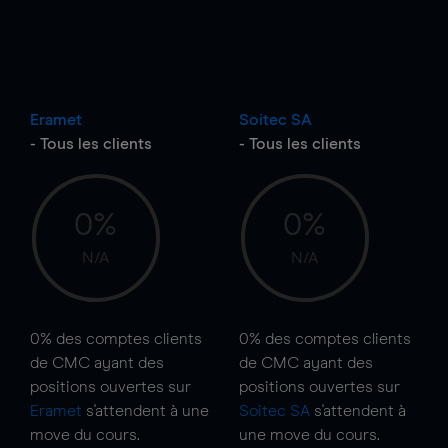
Eramet
Soitec SA
- Tous les clients
- Tous les clients
0%
0%
N/A
N/A
0%
des comptes clients
0%
des comptes clients
de CMC ayant des
de CMC ayant des
positions ouvertes sur
positions ouvertes sur
Eramet
s'attendent à une
Soitec SA
s'attendent à
move
du cours.
une
move
du cours.