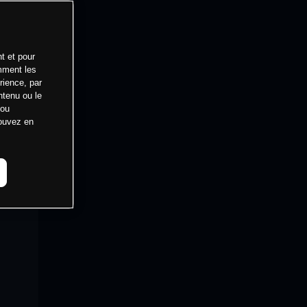
t et pour
mment les
rience, par
ntenu ou le
 ou
pouvez en