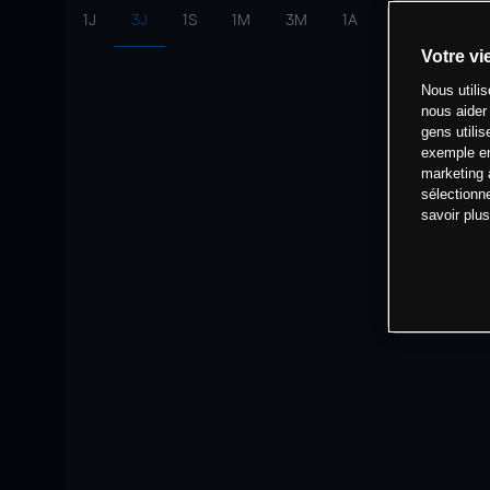
1J
3J
1S
1M
3M
1A
intervalle:
10 
Votre vi
Nous utili
nous aider
gens utilis
exemple en
marketing 
sélectionn
savoir plu