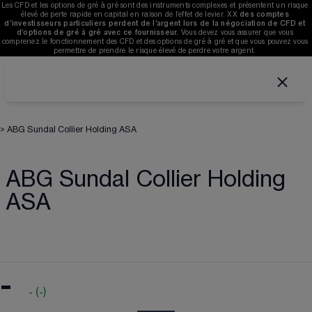
Les CFD et les options de gré à gré sont des instruments complexes et présentent un risque 
élevé de perte rapide en capital en raison de l’effet de levier. 
XX
des comptes 
d’investisseurs particuliers perdent de l’argent lors de la négociation de CFD et 
d’options de gré à gré avec ce fournisseur. 
V
ous devez vous assurer que vous 
comprenez le fonctionnement des CFD et des options de gré à gré et que vous pouvez vous 
permettre de prendre le risque élevé de perdre votre argent. 
>
ABG Sundal Collier Holding ASA
ABG Sundal Collier Holding
ASA
-
-
(
-
)