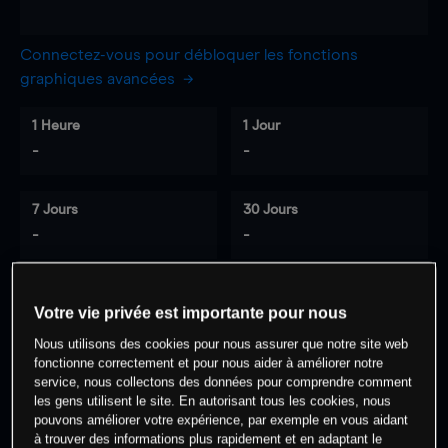
Connectez-vous pour débloquer les fonctions
graphiques avancées
1 Heure
1 Jour
-
-
7 Jours
30 Jours
-
-
Votre vie privée est importante pour nous
0
% des clients ont une position à
sur
Nous utilisons des cookies pour nous assurer que notre site web
cet actif
fonctionne correctement et pour nous aider à améliorer notre
service, nous collectons des données pour comprendre comment
les gens utilisent le site. En autorisant tous les cookies, nous
Commencez à trader
pouvons améliorer votre expérience, par exemple en vous aidant
à trouver des informations plus rapidement et en adaptant le