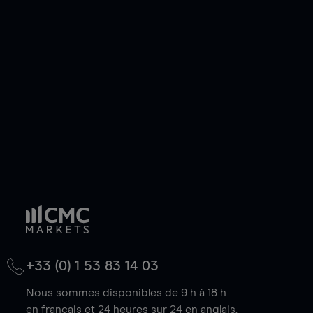
ou courte et ouvrir une position sur l'instrument
de votre choix, que le prix soit en hausse ou en
baisse.
+33 (0) 1 53 83 14 03
Nous sommes disponibles de 9 h à 18 h
en français et 24 heures sur 24 en anglais.