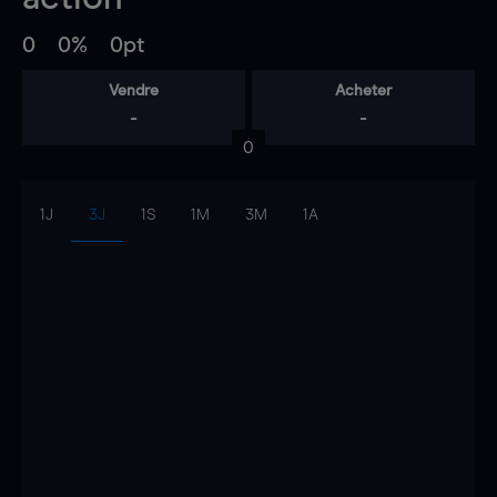
0
0%
0pt
Vendre
Acheter
-
-
0
1J
3J
1S
1M
3M
1A