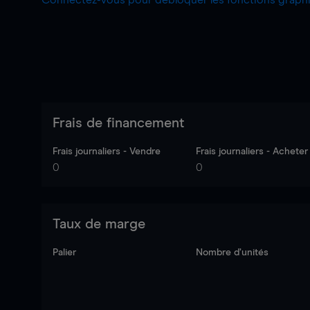
Connectez-vous pour débloquer les fonctions grap
Frais de financement
Frais journaliers - Vendre
Frais journaliers - Acheter
0
0
Taux de marge
Palier
Nombre d’unités