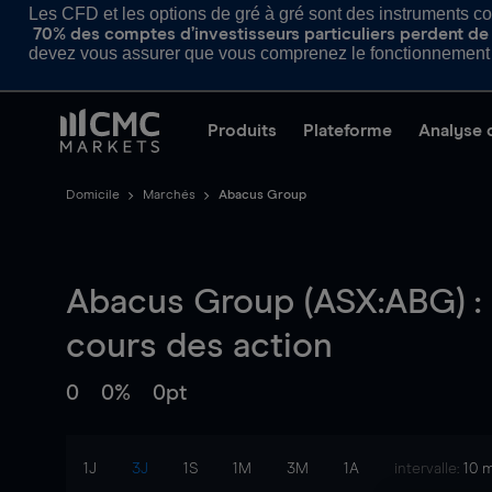
Les CFD et les options de gré à gré sont des instruments com
70% des comptes d’investisseurs particuliers perdent de l
devez vous assurer que vous comprenez le fonctionnement d
Produits
Plateforme
Analyse 
Domicile
Marchés
Abacus Group
Abacus Group (ASX:ABG) :
cours des action
0
0%
0pt
1J
3J
1S
1M
3M
1A
intervalle:
10 