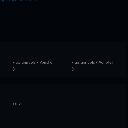
hiques avancées
Frais annuels - Vendre
Frais annuels - Acheter
0
0
Taux