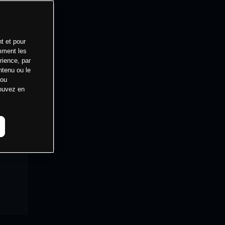
t et pour
mment les
rience, par
ntenu ou le
 ou
pouvez en