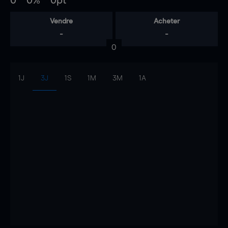
0
0%
0pt
Vendre
Acheter
-
-
0
1J
3J
1S
1M
3M
1A