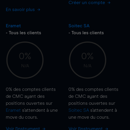
Créer un compte
En savoir plus
Eramet
Soitec SA
- Tous les clients
- Tous les clients
0%
0%
N/A
N/A
0%
des comptes clients
0%
des comptes clients
de CMC ayant des
de CMC ayant des
positions ouvertes sur
positions ouvertes sur
Eramet
s'attendent à une
Soitec SA
s'attendent à
move
du cours.
une
move
du cours.
Voir l'instrument
Voir l'instrument