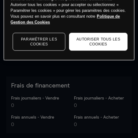
Autoriser tous les cookies » pour accepter ou sélectionnez «
Paramétrer les cookies » pour gérer les paramètres des cookies.
Vous pouvez en savoir plus en consultant notre
Politique de
Les prix sont indicatifs.
Connectez-vous
pour voir les
Gestion des Cookies
dernières données du marché.
Log in
to see latest
market data
PARAMÉTRER LES
AUTORISER TOUS LES
COOKIES
COOKIES
Frais de financement
Frais journaliers - Vendre
Frais journaliers - Acheter
0
0
Frais annuels - Vendre
Frais annuels - Acheter
0
0