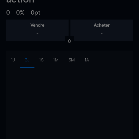
0
0%
0pt
Vendre
Acheter
-
-
0
1J
3J
1S
1M
3M
1A