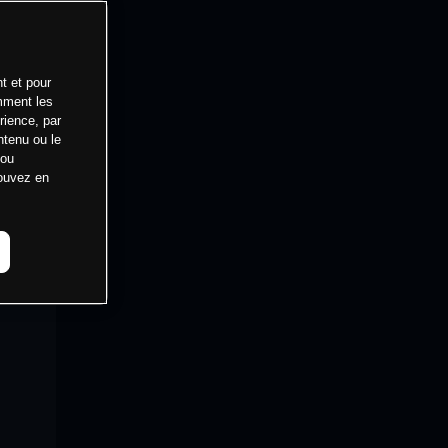
t et pour
mment les
rience, par
ntenu ou le
 ou
pouvez en