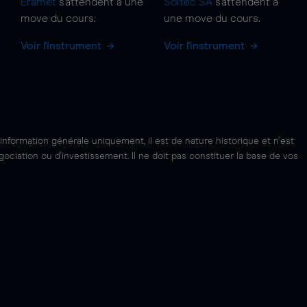
Eramet
s'attendent à une
Soitec SA
s'attendent à
move
du cours.
une
move
du cours.
Voir l'instrument
Voir l'instrument
'information générale uniquement, il est de nature historique et n'est
ciation ou d'investissement. Il ne doit pas constituer la base de vos