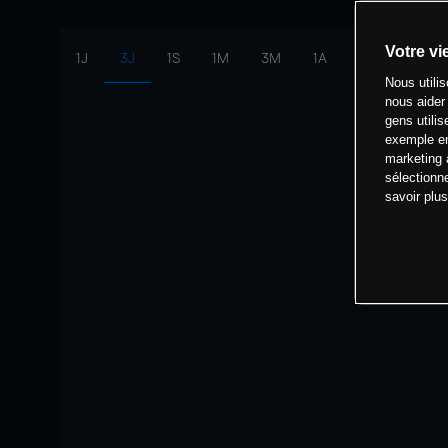
Votre vi
1J
3J
1S
1M
3M
1A
intervalle:
10 
Nous utili
nous aider
gens utilis
exemple en
marketing 
sélectionn
savoir plu