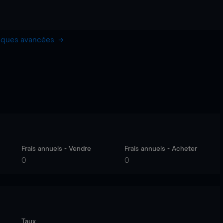
hiques avancées
Frais annuels - Vendre
Frais annuels - Acheter
0
0
Taux