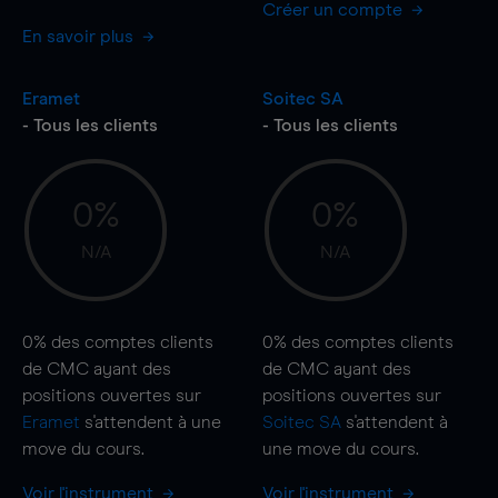
Créer un compte
En savoir plus
Eramet
Soitec SA
- Tous les clients
- Tous les clients
0%
0%
N/A
N/A
0%
des comptes clients
0%
des comptes clients
de CMC ayant des
de CMC ayant des
positions ouvertes sur
positions ouvertes sur
Eramet
s'attendent à une
Soitec SA
s'attendent à
move
du cours.
une
move
du cours.
Voir l'instrument
Voir l'instrument