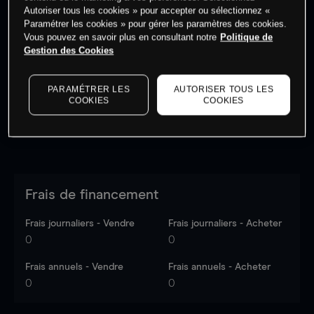
Autoriser tous les cookies » pour accepter ou sélectionnez «
Paramétrer les cookies » pour gérer les paramètres des cookies.
Vous pouvez en savoir plus en consultant notre
Politique de
Les prix sont indicatifs.
Connectez-vous
pour voir les
Gestion des Cookies
dernières données du marché.
Log in
to see latest
market data
PARAMÉTRER LES
AUTORISER TOUS LES
COOKIES
COOKIES
Frais de financement
Frais journaliers - Vendre
Frais journaliers - Acheter
0
0
Frais annuels - Vendre
Frais annuels - Acheter
0
0