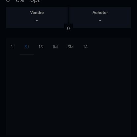
0
0%
0pt
Vendre
Acheter
-
-
0
1J
3J
1S
1M
3M
1A