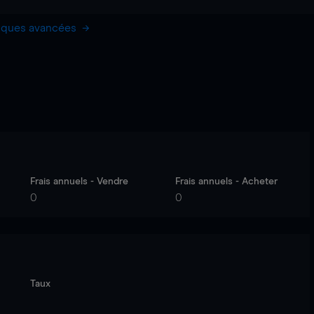
hiques avancées
Frais annuels - Vendre
Frais annuels - Acheter
0
0
Taux