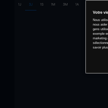
1J
3J
1S
1M
3M
1A
intervalle:
10 
Votre vi
Nous utili
nous aider
gens utilis
exemple en
marketing 
sélectionn
savoir plu