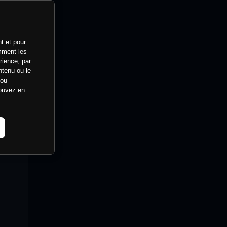
t et pour
mment les
rience, par
ntenu ou le
 ou
pouvez en