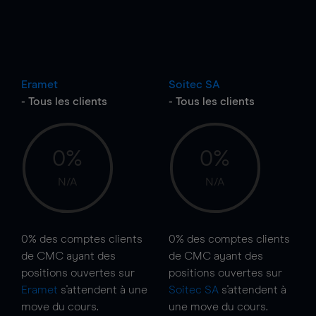
Eramet
Soitec SA
- Tous les clients
- Tous les clients
0%
0%
N/A
N/A
0%
des comptes clients
0%
des comptes clients
de CMC ayant des
de CMC ayant des
positions ouvertes sur
positions ouvertes sur
Eramet
s'attendent à une
Soitec SA
s'attendent à
move
du cours.
une
move
du cours.