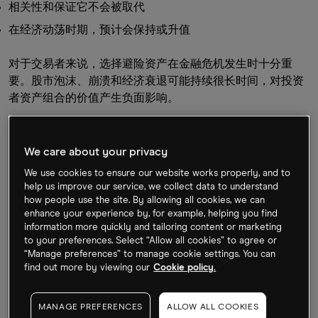
相关性和保证它不会被取代
在经济动荡时期，预计会保持或升值
对于交易者来说，选择避险资产在金融危机发生时十分重
要。股市泡沫、崩溃和经济衰退可能持续很长时间，对投资
者资产组合的价值产生负面影响。
这时，一些最受欢迎的避险工具，交易者在遇到困难时往往
会蜂拥而至。这些主要与一般金融市场不相关或负相关。
We care about your privacy
We use cookies to ensure our website works properly, and to
help us improve our service, we collect data to understand
交易中的避险资金意义
how people use the site. By allowing all cookies, we can
enhance your experience by, for example, helping you find
避险通常是指为人们提供安全或逃避可能令人担忧或危险的
information more quickly and tailoring content or marketing
事物的场所。这可以以地点、情况或物体的形式出现，但在
to your preferences. Select “Allow all cookies” to agree or
交易中，它以投资的形式出现。因为某些资产类别在金融风
“Manage preferences” to manage cookie settings. You can
暴来临时可能会带来安全感。
find out more by viewing our
Cookie policy.
MANAGE PREFERENCES
ALLOW ALL COOKIES