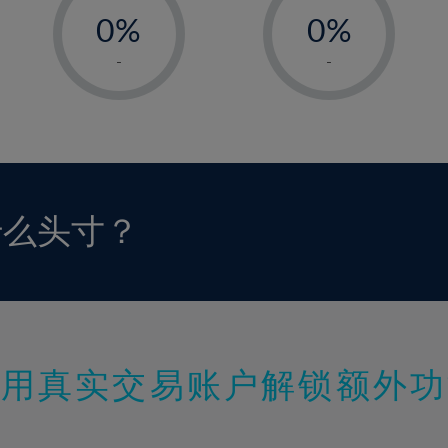
0%
0%
1%
1%
-
-
2%
2%
3%
3%
4%
4%
5%
5%
6%
6%
什么头寸？
7%
7%
8%
8%
9%
9%
10%
10%
11%
11%
使用真实交易账户解锁额外功
12%
12%
13%
13%