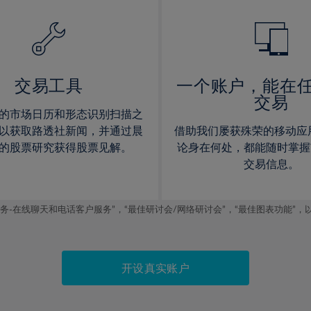
14%
14%
15%
15%
16%
16%
17%
17%
交易工具
一个账户，能在
交易
18%
18%
的市场日历和形态识别扫描之
19%
19%
以获取路透社新闻，并通过晨
借助我们屡获殊荣的移动应
20%
20%
的股票研究获得股票见解。
论身在何处，都能随时掌握
交易信息。
21%
21%
22%
22%
线聊天和电话客户服务”，“最佳研讨会/网络研讨会”，“最佳图表功能”，以及2019
23%
23%
24%
24%
25%
25%
开设真实账户
26%
26%
27%
27%