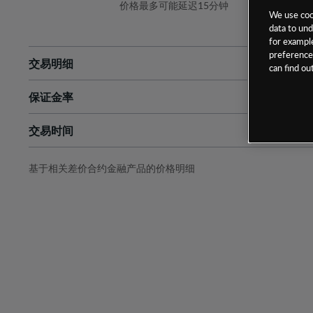
价格最多可能延迟15分钟
We use cook
data to und
for example
preferences
交易明细
can find o
保证金率
最小数额
-
交易时间
1级保证金率
-
层级
单位
费率
允许GSLO
否
基于相关差价合约金融产品的价格明细
日
交易时间
GSLO最小价差
-
显示的交易时间是新加坡当地时间
允许做空
否
持仓成本-买入
持仓成本-卖出
最近更新：