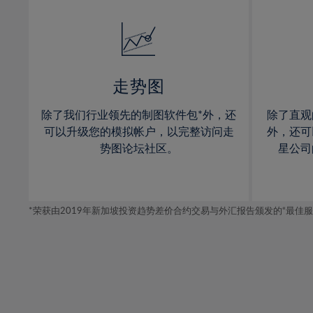
32%
14%
14%
33%
15%
15%
34%
16%
16%
35%
17%
17%
走势图
36%
18%
18%
除了我们行业领先的制图软件包*外，还
除了直观
37%
19%
19%
可以升级您的模拟帐户，以完整访问走
外，还可
38%
20%
20%
势图论坛社区。
星公司
39%
21%
21%
40%
22%
22%
41%
*荣获由2019年新加坡投资趋势差价合约交易与外汇报告颁发的“最佳服务-在
23%
23%
42%
24%
24%
43%
25%
25%
44%
26%
26%
45%
27%
27%