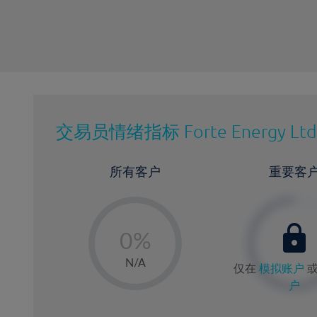
交易员情绪指标
Forte Energy Ltd
所有客户
重要客
-
0%
1%
N/A
仅在
模拟账户
2%
户
3%