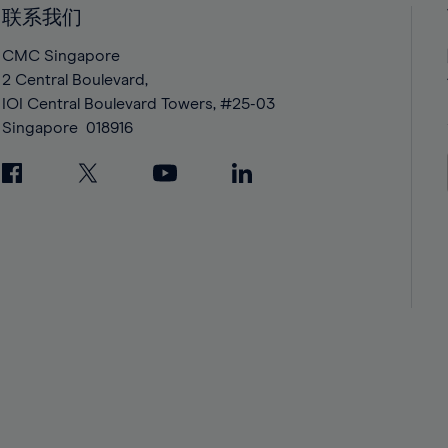
42%
42%
联系我们
43%
43%
CMC Singapore
44%
44%
2 Central Boulevard,
IOI Central Boulevard Towers, #25-03
45%
45%
Singapore
018916
46%
46%
47%
47%
48%
48%
49%
49%
50%
50%
51%
51%
52%
52%
53%
53%
54%
54%
55%
55%