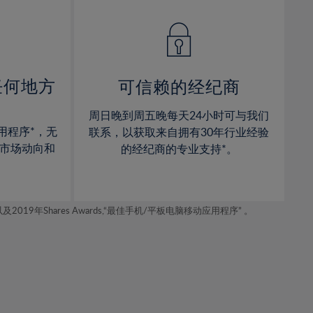
14%
14%
15%
15%
16%
16%
17%
17%
任何地方
可信赖的经纪商
18%
18%
周日晚到周五晚每天24小时可与我们
19%
19%
用程序*，无
联系，以获取来自拥有30年行业经验
20%
20%
市场动向和
的经纪商的专业支持*。
21%
21%
22%
22%
年Shares Awards,“最佳手机/平板电脑移动应用程序” 。
23%
23%
24%
24%
25%
25%
26%
26%
27%
27%