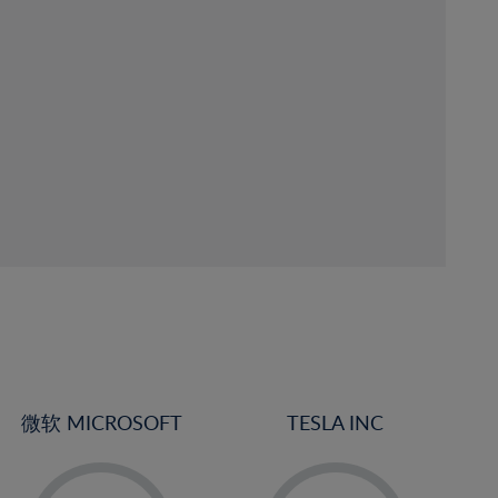
微软 MICROSOFT
TESLA INC
-
-