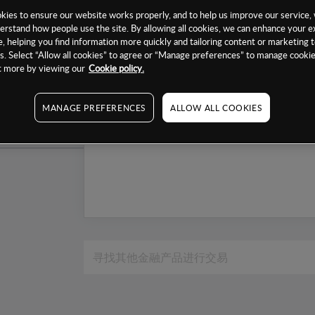
1个月
ies to ensure our website works properly, and to help us improve our service, 
erstand how people use the site. By allowing all cookies, we can enhance your e
6个月
, helping you find information more quickly and tailoring content or marketing 
. Select “Allow all cookies” to agree or “Manage preferences” to manage cookie
1年
ut more by viewing our
Cookie policy.
MANAGE PREFERENCES
ALLOW ALL COOKIES