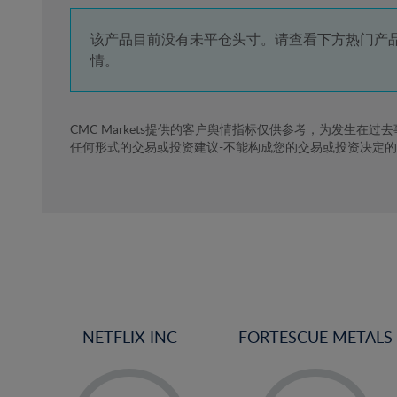
4%
5%
该产品目前没有未平仓头寸。请查看下方热门产
情。
6%
7%
8%
CMC Markets提供的客户舆情指标仅供参考，为发生在过
任何形式的交易或投资建议-不能构成您的交易或投资决定
9%
10%
11%
12%
13%
14%
15%
NETFLIX INC
FORTESCUE METALS
16%
17%
-
-