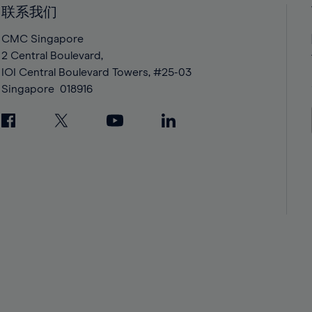
42%
42%
联系我们
43%
43%
CMC Singapore
44%
44%
2 Central Boulevard,
IOI Central Boulevard Towers, #25-03
45%
45%
Singapore
018916
46%
46%
47%
47%
48%
48%
49%
49%
50%
50%
51%
51%
52%
52%
53%
53%
54%
54%
55%
55%