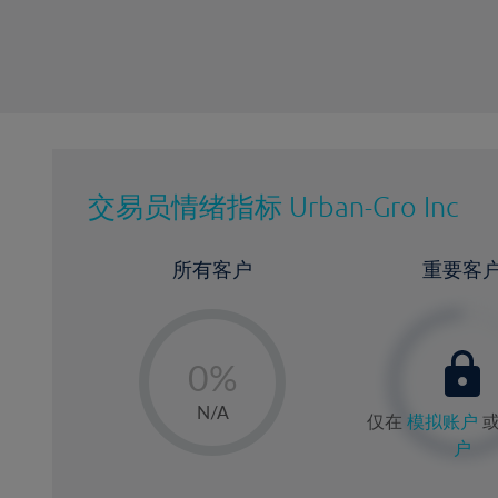
交易员情绪指标
Urban-Gro Inc
所有客户
重要客
-
0%
1%
N/A
仅在
模拟账户
2%
户
3%