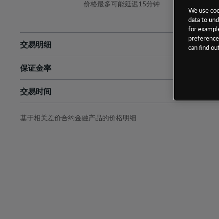
价格最多可能延迟15分钟
We use cook
data to und
for example
preferences
交易明细
can find o
保证金率
最小数额
-
交易时间
1级保证金率
-
层级
单位
费率
允许GSLO
否
基于相关差价合约金融产品的价格明细
日
交易时间
GSLO最小价差
-
显示的交易时间是新加坡当地时间
允许做空
是
持仓成本-买入
持仓成本-卖出
最近更新：