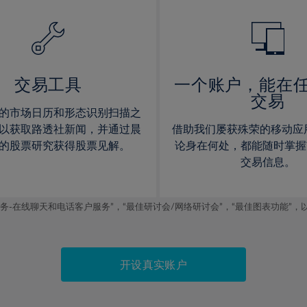
14%
14%
15%
15%
16%
16%
17%
17%
交易工具
一个账户，能在
交易
18%
18%
的市场日历和形态识别扫描之
19%
19%
以获取路透社新闻，并通过晨
借助我们屡获殊荣的移动应
20%
20%
的股票研究获得股票见解。
论身在何处，都能随时掌握
交易信息。
21%
21%
22%
22%
线聊天和电话客户服务”，“最佳研讨会/网络研讨会”，“最佳图表功能”，以及2019
23%
23%
24%
24%
25%
25%
开设真实账户
26%
26%
27%
27%