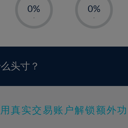
0%
98%
0%
1%
1%
-
-
2%
2%
3%
3%
4%
4%
5%
5%
6%
6%
什么头寸？
7%
7%
8%
8%
9%
9%
10%
10%
11%
11%
使用真实交易账户解锁额外功
12%
12%
13%
13%