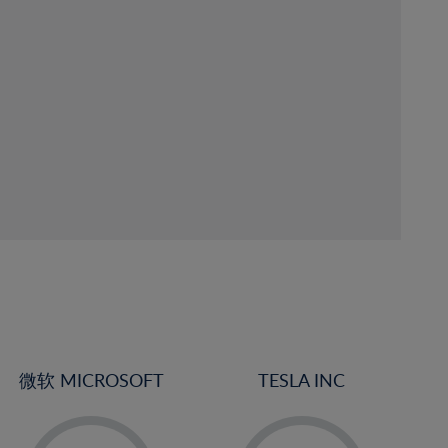
微软 MICROSOFT
TESLA INC
2%
-
3%
-