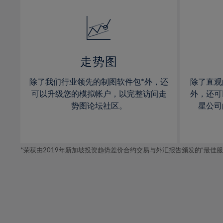
32%
14%
33%
15%
34%
16%
35%
17%
走势图
36%
18%
除了我们行业领先的制图软件包*外，还
除了直观
37%
19%
可以升级您的模拟帐户，以完整访问走
外，还可
38%
20%
势图论坛社区。
星公司
39%
21%
40%
22%
41%
*荣获由2019年新加坡投资趋势差价合约交易与外汇报告颁发的“最佳服务-在
23%
42%
24%
43%
25%
44%
26%
45%
27%