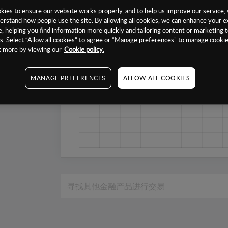
1个月
ies to ensure our website works properly, and to help us improve our service, 
erstand how people use the site. By allowing all cookies, we can enhance your e
6个月
, helping you find information more quickly and tailoring content or marketing 
. Select “Allow all cookies” to agree or “Manage preferences” to manage cookie
1年
ut more by viewing our
Cookie policy.
MANAGE PREFERENCES
ALLOW ALL COOKIES