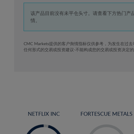
4%
5%
该产品目前没有未平仓头寸。请查看下方热门产
情。
6%
7%
8%
CMC Markets提供的客户舆情指标仅供参考，为发生在过
任何形式的交易或投资建议-不能构成您的交易或投资决定
9%
10%
11%
12%
13%
14%
15%
NETFLIX INC
FORTESCUE METALS
16%
17%
-
-
0%