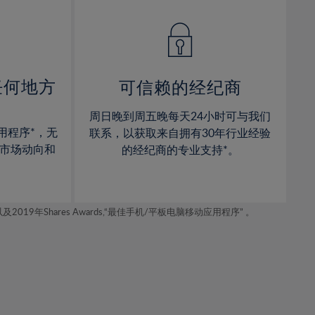
14%
14%
15%
15%
16%
16%
17%
17%
任何地方
可信赖的经纪商
18%
18%
周日晚到周五晚每天24小时可与我们
19%
19%
用程序*，无
联系，以获取来自拥有30年行业经验
20%
20%
市场动向和
的经纪商的专业支持*。
21%
21%
22%
22%
年Shares Awards,“最佳手机/平板电脑移动应用程序” 。
23%
23%
24%
24%
25%
25%
26%
26%
27%
27%