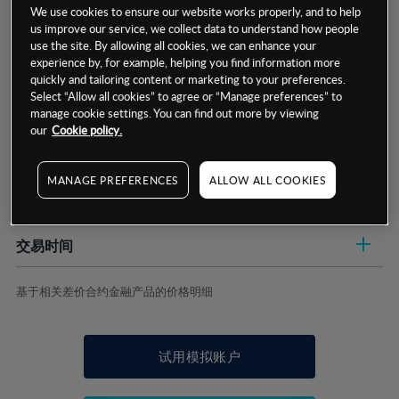
We use cookies to ensure our website works properly, and to help
us improve our service, we collect data to understand how people
use the site. By allowing all cookies, we can enhance your
experience by, for example, helping you find information more
quickly and tailoring content or marketing to your preferences.
Select “Allow all cookies” to agree or “Manage preferences” to
数据来源：基于CMC Markets以往的表现, 无法保证将来的结果。
manage cookie settings. You can find out more by viewing
our
Cookie policy.
交易明细
MANAGE PREFERENCES
ALLOW ALL COOKIES
保证金率
最小数额
-
交易时间
1级保证金率
-
层级
单位
费率
允许GSLO
否
基于相关差价合约金融产品的价格明细
日
交易时间
GSLO最小价差
-
显示的交易时间是新加坡当地时间
允许做空
是
试用模拟账户
持仓成本-买入