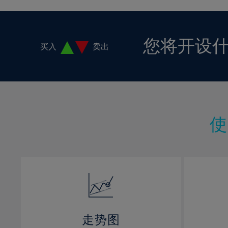
16%
17%
您将开设
18%
买入
卖出
19%
20%
21%
22%
23%
24%
25%
26%
27%
28%
走势图
29%