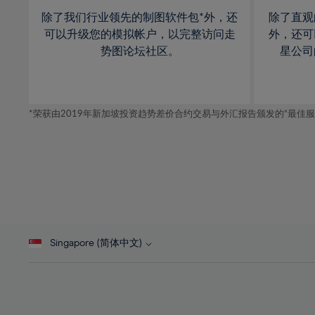
30%
除了我们行业领先的制图软件包*外，还
除了直观
可以升级您的模拟帐户，以完整访问走
外，还可
31%
势图论坛社区。
星公司
32%
33%
34%
*荣获由2019年新加坡投资趋势差价合约交易与外汇报告颁发的“最佳服务-在
35%
36%
37%
38%
39%
40%
Singapore (简体中文)
41%
42%
43%