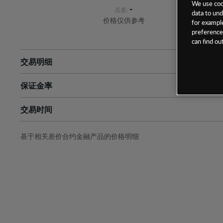
We use cook
-
点差:
data to und
价格仅供参考
for example
preferences
can find o
交易明细
保证金率
最小数额
-
交易时间
1级保证金率
-
层级
单位
费率
允许GSLO
否
基于相关差价合约金融产品的价格明细
日
交易时间
GSLO最小价差
-
显示的交易时间是新加坡当地时间
允许做空
是
持仓成本-买入
持仓成本-卖出