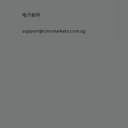
58%
59%
电子邮件
60%
support@cmcmarkets.com.sg
61%
62%
63%
64%
65%
66%
67%
68%
69%
70%
71%