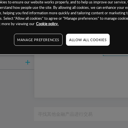
ies to ensure our website works properly, and to help us improve our service, 
1周
erstand how people use the site. By allowing all cookies, we can enhance your e
, helping you find information more quickly and tailoring content or marketing 
1个月
. Select “Allow all cookies” to agree or “Manage preferences” to manage cookie
6个月
ut more by viewing our
Cookie policy.
1年
MANAGE PREFERENCES
ALLOW ALL COOKIES