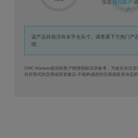
仅在
模拟账户
2%
户
3%
4%
5%
该产品目前没有未平仓头寸。请查看下方热门产
情。
6%
7%
8%
CMC Markets提供的客户舆情指标仅供参考，为发生在过
任何形式的交易或投资建议-不能构成您的交易或投资决定
9%
10%
11%
12%
13%
14%
15%