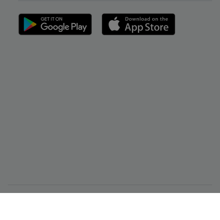
CMC Markets Singapore Pte. Ltd.（注册号/UEN 200605050E）受