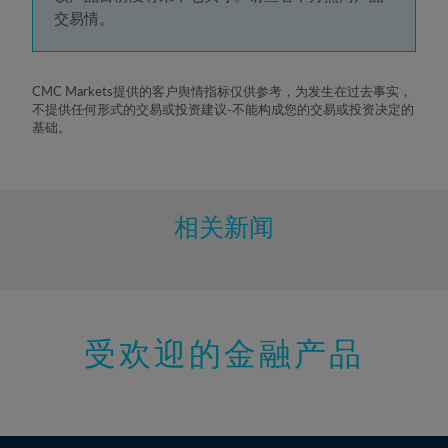
5%
交易情。
6%
7%
8%
CMC Markets提供的客户舆情指标仅供参考，为发生在过去事实，
不提供任何形式的交易或投资建议-不能构成您的交易或投资决定的
9%
基础。
10%
11%
12%
相关新闻
13%
14%
15%
受欢迎的金融产品
16%
17%
18%