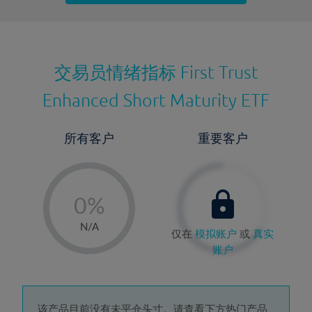
最近更新：
交易员情绪指标
First Trust
Enhanced Short Maturity ETF
所有客户
重要客户
-
0%
1%
N/A
仅在
模拟账户
或
真实
2%
账户
3%
4%
该产品目前没有未平仓头寸。请查看下方热门产品