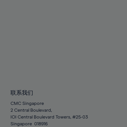
89%
90%
91%
92%
93%
94%
95%
96%
97%
98%
99%
联系我们
100%
CMC Singapore
2 Central Boulevard,
IOI Central Boulevard Towers, #25-03
Singapore
018916