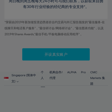
61%
周日晚到周五晚每天24小时可与我们联系，以获取来自拥
62%
有30年行业经验的经纪商的专业支持*。
63%
64%
*荣获由2019年新加坡投资趋势差价合约交易与外汇报告颁发的“最佳服务-在
线聊天和电话客户服务”，“最佳研讨会/网络研讨会”，“最佳图表功能”，以及
65%
2019年Shares Awards,“最佳手机/平板电脑移动应用程序” 。
66%
67%
开设真实账户
68%
69%
70%
个
机构合作/
ALPHA
Pro
CMC
Singapore (简体中
71%
人
代理
Markets 集
文)
团
72%
73%
74%