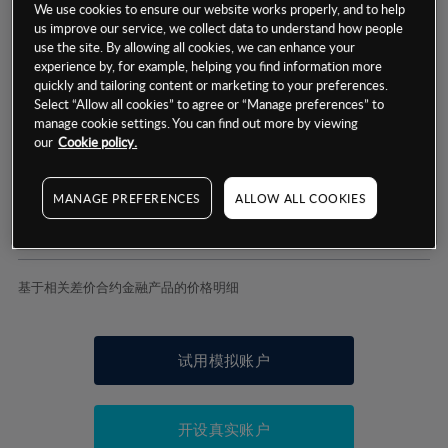
We use cookies to ensure our website works properly, and to help
us improve our service, we collect data to understand how people
use the site. By allowing all cookies, we can enhance your
experience by, for example, helping you find information more
数据来源：基于CMC Markets以往的表现, 无法保证将来的结果。
quickly and tailoring content or marketing to your preferences.
Select “Allow all cookies” to agree or “Manage preferences” to
manage cookie settings. You can find out more by viewing
交易明细
our
Cookie policy.
保证金率
最小数额
-
MANAGE PREFERENCES
ALLOW ALL COOKIES
交易时间
1级保证金率
-
层级
单位
费率
允许GSLO
是
基于相关差价合约金融产品的价格明细
日
交易时间
GSLO最小价差
-
显示的交易时间是新加坡当地时间
允许做空
否
试用模拟账户
持仓成本-买入
持仓成本-卖出
开设真实账户