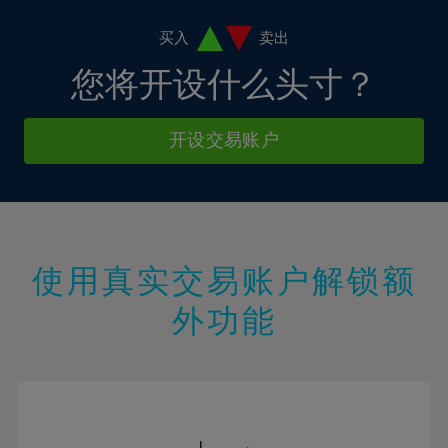
19%
20%
买入
卖出
21%
您将开设什么头寸？
22%
23%
开设交易账户
24%
25%
26%
27%
使用真实交易账户解锁额
28%
外功能
29%
30%
31%
32%