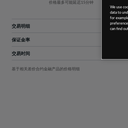
价格最多可能延迟15分钟
We use cook
data to und
for example
preferences
交易明细
can find o
保证金率
最小数额
-
交易时间
1级保证金率
-
层级
单位
费率
允许GSLO
否
基于相关差价合约金融产品的价格明细
日
交易时间
GSLO最小价差
-
显示的交易时间是新加坡当地时间
允许做空
是
持仓成本-买入
持仓成本-卖出
最近更新：