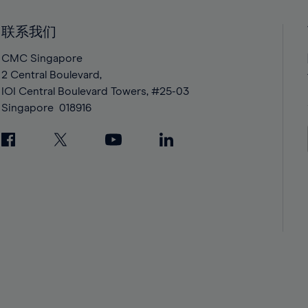
41%
41%
42%
42%
联系我们
43%
43%
CMC Singapore
44%
44%
2 Central Boulevard,
IOI Central Boulevard Towers, #25-03
45%
45%
Singapore
018916
46%
46%
47%
47%
48%
48%
49%
49%
50%
50%
51%
51%
52%
52%
53%
53%
54%
54%