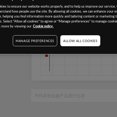
1个月
ies to ensure our website works properly, and to help us improve our service, 
erstand how people use the site. By allowing all cookies, we can enhance your e
6个月
, helping you find information more quickly and tailoring content or marketing 
. Select “Allow all cookies” to agree or “Manage preferences” to manage cookie
1年
ut more by viewing our
Cookie policy.
MANAGE PREFERENCES
ALLOW ALL COOKIES