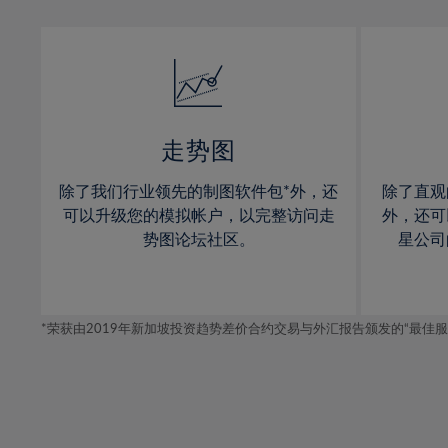
13%
13%
31%
14%
14%
32%
15%
15%
33%
16%
16%
34%
17%
17%
35%
走势图
18%
18%
36%
除了我们行业领先的制图软件包*外，还
除了直观
19%
19%
37%
可以升级您的模拟帐户，以完整访问走
外，还可
20%
20%
势图论坛社区。
星公司
38%
21%
21%
39%
22%
22%
40%
*荣获由2019年新加坡投资趋势差价合约交易与外汇报告颁发的“最佳服务-在
23%
23%
41%
24%
24%
42%
25%
25%
43%
26%
26%
44%