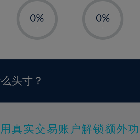
-
-
0%
0%
1%
1%
-
-
2%
2%
3%
3%
4%
4%
5%
5%
6%
6%
什么头寸？
7%
7%
8%
8%
9%
9%
10%
10%
11%
11%
使用真实交易账户解锁额外功
12%
12%