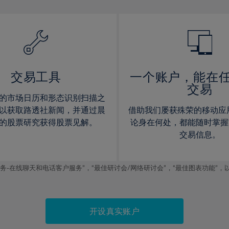
13%
13%
14%
14%
15%
15%
16%
16%
17%
17%
交易工具
一个账户，能在
交易
18%
18%
的市场日历和形态识别扫描之
19%
19%
以获取路透社新闻，并通过晨
借助我们屡获殊荣的移动应
20%
20%
的股票研究获得股票见解。
论身在何处，都能随时掌握
交易信息。
21%
21%
22%
22%
线聊天和电话客户服务”，“最佳研讨会/网络研讨会”，“最佳图表功能”，以及2019
23%
23%
24%
24%
25%
25%
开设真实账户
26%
26%