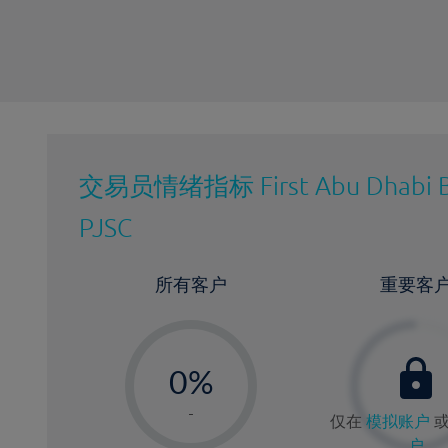
交易员情绪指标
First Abu Dhabi 
PJSC
所有客户
重要客
-
0%
1%
-
仅在
模拟账户
2%
户