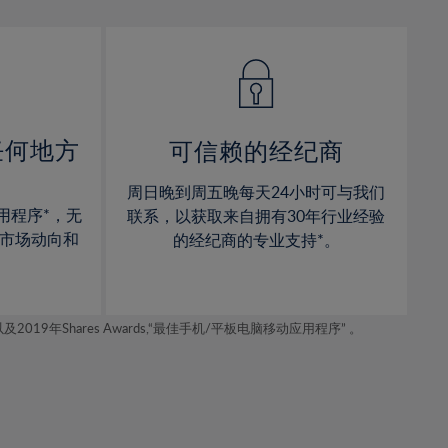
13%
13%
14%
14%
15%
15%
16%
16%
17%
17%
任何地方
可信赖的经纪商
18%
18%
周日晚到周五晚每天24小时可与我们
19%
19%
用程序*，无
联系，以获取来自拥有30年行业经验
20%
20%
市场动向和
的经纪商的专业支持*。
21%
21%
22%
22%
年Shares Awards,“最佳手机/平板电脑移动应用程序” 。
23%
23%
24%
24%
25%
25%
26%
26%