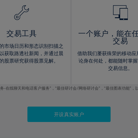
14%
14%
15%
15%
16%
16%
17%
17%
交易工具
一个账户，能在
交易
18%
18%
的市场日历和形态识别扫描之
19%
19%
以获取路透社新闻，并通过晨
借助我们屡获殊荣的移动应
20%
20%
的股票研究获得股票见解。
论身在何处，都能随时掌握
交易信息。
21%
21%
22%
22%
线聊天和电话客户服务”，“最佳研讨会/网络研讨会”，“最佳图表功能”，以及2019
23%
23%
24%
24%
25%
25%
开设真实账户
26%
26%
27%
27%