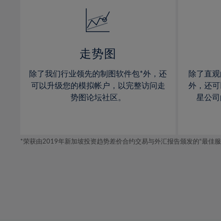
14%
14%
15%
15%
16%
16%
17%
17%
走势图
18%
18%
除了我们行业领先的制图软件包*外，还
除了直观
19%
19%
可以升级您的模拟帐户，以完整访问走
外，还可
20%
20%
势图论坛社区。
星公司
21%
21%
22%
22%
*荣获由2019年新加坡投资趋势差价合约交易与外汇报告颁发的“最佳服务-在
23%
23%
24%
24%
25%
25%
26%
26%
27%
27%