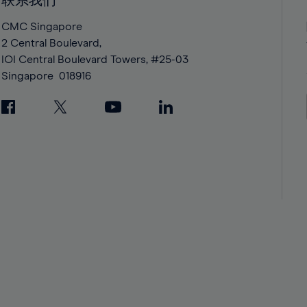
联系我们
42%
42%
43%
43%
CMC Singapore
2 Central Boulevard,
44%
44%
IOI Central Boulevard Towers, #25-03
45%
45%
Singapore
018916
46%
46%
47%
47%
48%
48%
49%
49%
50%
50%
51%
51%
52%
52%
53%
53%
54%
54%
55%
55%