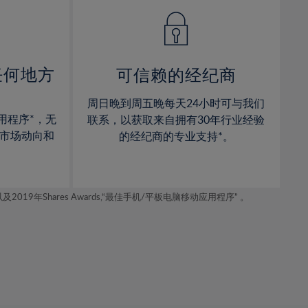
14%
14%
15%
15%
16%
16%
17%
17%
任何地方
可信赖的经纪商
18%
18%
周日晚到周五晚每天24小时可与我们
19%
19%
用程序*，无
联系，以获取来自拥有30年行业经验
20%
20%
市场动向和
的经纪商的专业支持*。
21%
21%
22%
22%
年Shares Awards,“最佳手机/平板电脑移动应用程序” 。
23%
23%
24%
24%
25%
25%
26%
26%
27%
27%