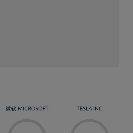
微软 MICROSOFT
TESLA INC
-
-