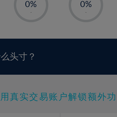
0%
0%
1%
1%
-
-
2%
2%
3%
3%
4%
4%
5%
5%
6%
6%
什么头寸？
7%
7%
8%
8%
9%
9%
10%
10%
11%
11%
使用真实交易账户解锁额外功
12%
12%
13%
13%