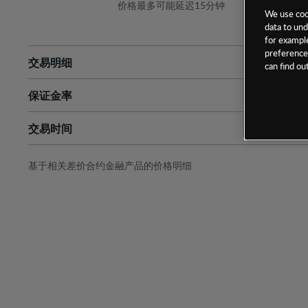
价格最多可能延迟15分钟
We use cook
data to und
for example
preferences
交易明细
can find o
保证金率
最小数额
-
交易时间
1级保证金率
-
层级
单位
费率
允许GSLO
否
基于相关差价合约金融产品的价格明细
日
交易时间
GSLO最小价差
-
显示的交易时间是新加坡当地时间
允许做空
是
持仓成本-买入
持仓成本-卖出
最近更新：