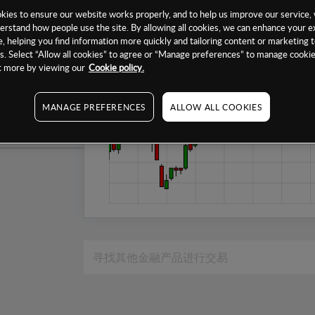
1个月
ies to ensure our website works properly, and to help us improve our service, 
erstand how people use the site. By allowing all cookies, we can enhance your e
6个月
, helping you find information more quickly and tailoring content or marketing 
. Select “Allow all cookies” to agree or “Manage preferences” to manage cookie
1年
ut more by viewing our
Cookie policy.
MANAGE PREFERENCES
ALLOW ALL COOKIES