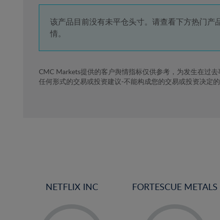
4%
5%
该产品目前没有未平仓头寸。请查看下方热门产
情。
6%
7%
8%
CMC Markets提供的客户舆情指标仅供参考，为发生在过
任何形式的交易或投资建议-不能构成您的交易或投资决定
9%
10%
11%
12%
13%
14%
15%
NETFLIX INC
FORTESCUE METALS
16%
17%
-
-