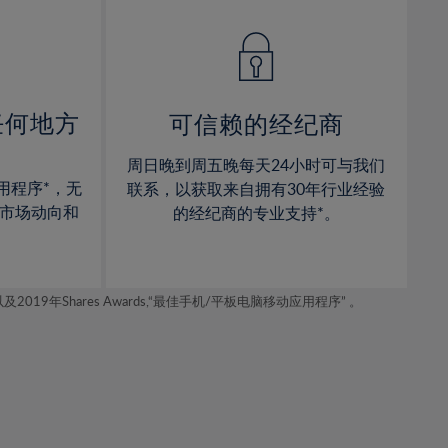
14%
14%
15%
15%
16%
16%
17%
17%
任何地方
可信赖的经纪商
18%
18%
周日晚到周五晚每天24小时可与我们
19%
19%
用程序*，无
联系，以获取来自拥有30年行业经验
20%
20%
市场动向和
的经纪商的专业支持*。
21%
21%
22%
22%
年Shares Awards,“最佳手机/平板电脑移动应用程序” 。
23%
23%
24%
24%
25%
25%
26%
26%
27%
27%