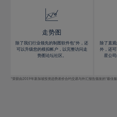
32%
14%
14%
33%
15%
15%
34%
16%
16%
35%
17%
17%
走势图
36%
18%
18%
除了我们行业领先的制图软件包*外，还
除了直观
37%
19%
19%
可以升级您的模拟帐户，以完整访问走
外，还可
38%
20%
20%
势图论坛社区。
星公司
39%
21%
21%
40%
22%
22%
41%
*荣获由2019年新加坡投资趋势差价合约交易与外汇报告颁发的“最佳服务-在
23%
23%
42%
24%
24%
43%
25%
25%
44%
26%
26%
45%
27%
27%