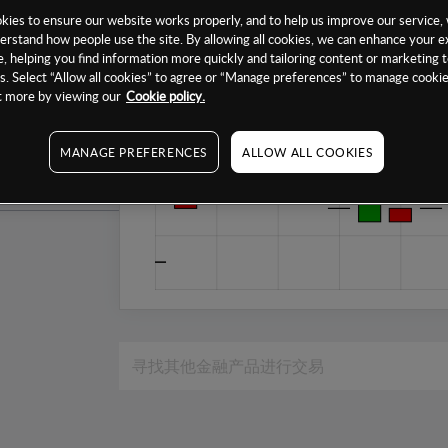
1个月
ies to ensure our website works properly, and to help us improve our service, 
erstand how people use the site. By allowing all cookies, we can enhance your e
6个月
, helping you find information more quickly and tailoring content or marketing 
. Select “Allow all cookies” to agree or “Manage preferences” to manage cookie
1年
ut more by viewing our
Cookie policy.
MANAGE PREFERENCES
ALLOW ALL COOKIES