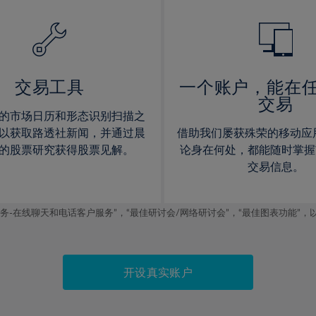
14%
14%
15%
15%
16%
16%
17%
17%
交易工具
一个账户，能在
交易
18%
18%
的市场日历和形态识别扫描之
19%
19%
以获取路透社新闻，并通过晨
借助我们屡获殊荣的移动应
20%
20%
的股票研究获得股票见解。
论身在何处，都能随时掌握
交易信息。
21%
21%
22%
22%
线聊天和电话客户服务”，“最佳研讨会/网络研讨会”，“最佳图表功能”，以及2019
23%
23%
24%
24%
25%
25%
开设真实账户
26%
26%
27%
27%