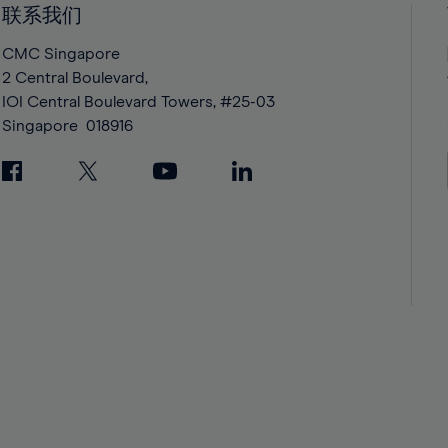
联系我们
42%
42%
43%
43%
CMC Singapore
2 Central Boulevard,
44%
44%
IOI Central Boulevard Towers, #25-03
45%
45%
Singapore
018916
46%
46%
47%
47%
48%
48%
49%
49%
50%
50%
51%
51%
52%
52%
53%
53%
54%
54%
55%
55%