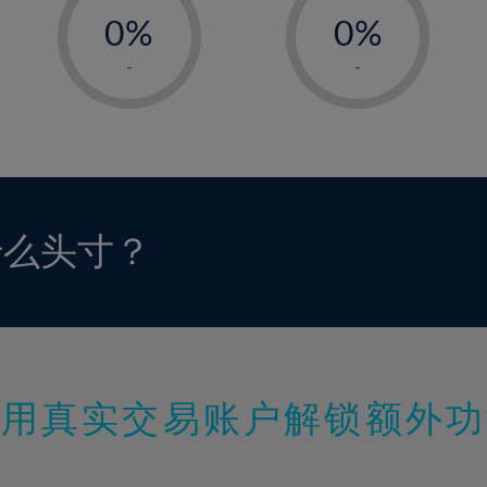
0%
0%
1%
1%
-
-
2%
2%
3%
3%
4%
4%
5%
5%
6%
6%
什么头寸？
7%
7%
8%
8%
9%
9%
10%
10%
11%
11%
使用真实交易账户解锁额外功
12%
12%
13%
13%