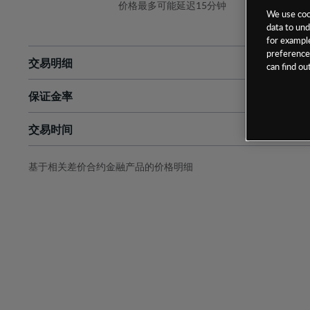
价格最多可能延迟15分钟
We use cook
data to und
for example
preferences
交易明细
can find o
保证金率
最小数额
-
交易时间
1级保证金率
-
层级
单位
费率
允许GSLO
是
基于相关差价合约金融产品的价格明细
日
交易时间
GSLO最小价差
-
显示的交易时间是新加坡当地时间
允许做空
是
持仓成本-买入
持仓成本-卖出
最近更新：