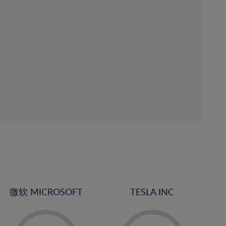
微软 MICROSOFT
TESLA INC
-
-