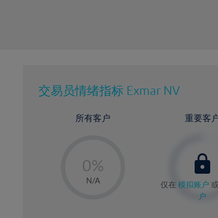
交易员情绪指标
Exmar NV
所有客户
重要客
-
0%
1%
N/A
仅在
模拟账户
2%
户
3%