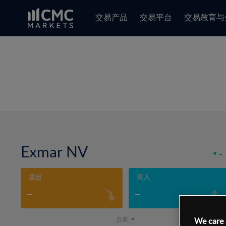
交易产品
交易平台
交易教育与
Exmar NV
-
卖出
买入
-
-
-
点差:
We care 