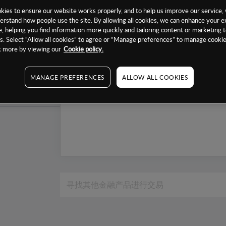
1个月
ies to ensure our website works properly, and to help us improve our service, 
erstand how people use the site. By allowing all cookies, we can enhance your e
6个月
, helping you find information more quickly and tailoring content or marketing 
. Select “Allow all cookies” to agree or “Manage preferences” to manage cookie
1年
ut more by viewing our
Cookie policy.
MANAGE PREFERENCES
ALLOW ALL COOKIES