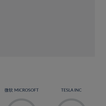
微软 MICROSOFT
TESLA INC
-
-