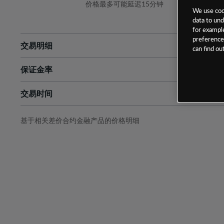
价格最多可能延迟15分钟
We use cook
data to und
for example
preferences
交易明细
can find o
保证金率
最小数额
-
交易时间
1级保证金率
-
层级
单位
费率
允许GSLO
否
基于相关差价合约金融产品的价格明细
日
交易时间
GSLO最小价差
-
显示的交易时间是新加坡当地时间
允许做空
否
持仓成本-买入
持仓成本-卖出
最近更新：