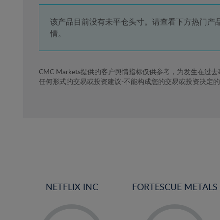
4%
5%
该产品目前没有未平仓头寸。请查看下方热门产
情。
6%
7%
8%
CMC Markets提供的客户舆情指标仅供参考，为发生在过
任何形式的交易或投资建议-不能构成您的交易或投资决定
9%
10%
11%
12%
13%
14%
15%
NETFLIX INC
FORTESCUE METALS
16%
17%
-
-