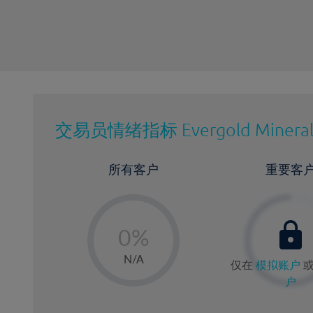
交易员情绪指标
Evergold Mineral
所有客户
重要客
-
0%
1%
N/A
仅在
模拟账户
2%
户
3%