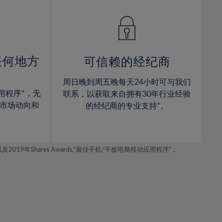
14%
14%
15%
15%
16%
16%
17%
17%
任何地方
可信赖的经纪商
18%
18%
周日晚到周五晚每天24小时可与我们
19%
19%
用程序*，无
联系，以获取来自拥有30年行业经验
20%
20%
市场动向和
的经纪商的专业支持*。
21%
21%
22%
22%
年Shares Awards,“最佳手机/平板电脑移动应用程序” 。
23%
23%
24%
24%
25%
25%
26%
26%
27%
27%