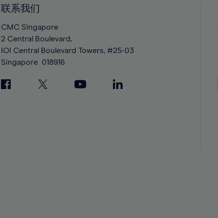
42%
42%
联系我们
43%
43%
CMC Singapore
44%
44%
2 Central Boulevard,
IOI Central Boulevard Towers, #25-03
45%
45%
Singapore
018916
46%
46%
47%
47%
48%
48%
49%
49%
50%
50%
51%
51%
52%
52%
53%
53%
54%
54%
55%
55%