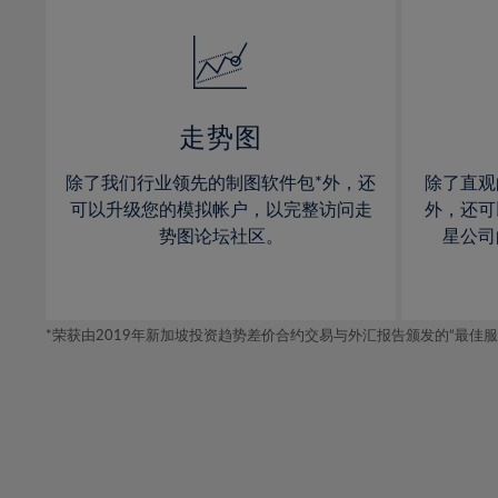
32%
14%
14%
33%
15%
15%
34%
16%
16%
35%
17%
17%
走势图
36%
18%
18%
除了我们行业领先的制图软件包*外，还
除了直观
37%
19%
19%
可以升级您的模拟帐户，以完整访问走
外，还可
38%
20%
20%
势图论坛社区。
星公司
39%
21%
21%
40%
22%
22%
41%
*荣获由2019年新加坡投资趋势差价合约交易与外汇报告颁发的“最佳服务-在
23%
23%
42%
24%
24%
43%
25%
25%
44%
26%
26%
45%
27%
27%