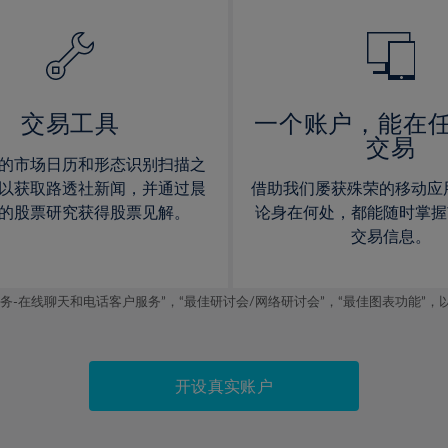
14%
14%
15%
15%
16%
16%
17%
17%
交易工具
一个账户，能在
交易
18%
18%
的市场日历和形态识别扫描之
19%
19%
以获取路透社新闻，并通过晨
借助我们屡获殊荣的移动应
20%
20%
的股票研究获得股票见解。
论身在何处，都能随时掌握
交易信息。
21%
21%
22%
22%
线聊天和电话客户服务”，“最佳研讨会/网络研讨会”，“最佳图表功能”，以及2019
23%
23%
24%
24%
25%
25%
开设真实账户
26%
26%
27%
27%