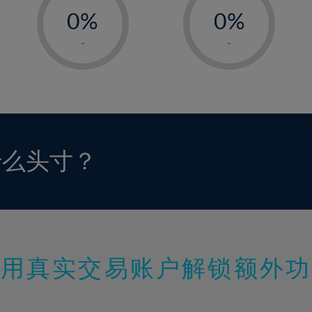
0%
0%
1%
1%
-
-
2%
2%
3%
3%
4%
4%
5%
5%
6%
6%
什么头寸？
7%
7%
8%
8%
9%
9%
10%
10%
11%
11%
使用真实交易账户解锁额外功
12%
12%
13%
13%