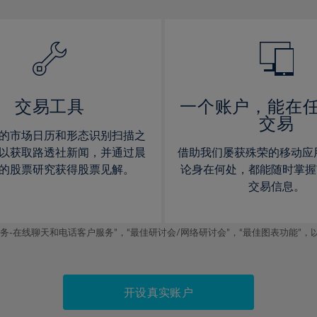
13%
13%
14%
14%
15%
15%
16%
16%
17%
17%
交易工具
一个账户，能在
交易
18%
18%
的市场日历和形态识别扫描之
19%
19%
以获取路透社新闻，并通过晨
借助我们屡获殊荣的移动应
20%
20%
的股票研究获得股票见解。
论身在何处，都能随时掌握
交易信息。
21%
21%
22%
22%
线聊天和电话客户服务”，“最佳研讨会/网络研讨会”，“最佳图表功能”，以及2019
23%
23%
24%
24%
25%
25%
开设真实账户
26%
26%