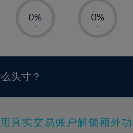
-
-
0%
0%
1%
1%
-
-
2%
2%
3%
3%
4%
4%
5%
5%
6%
6%
什么头寸？
7%
7%
8%
8%
9%
9%
10%
10%
11%
11%
使用真实交易账户解锁额外功
12%
12%