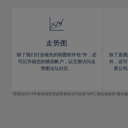
13%
13%
14%
14%
15%
15%
16%
16%
17%
17%
走势图
18%
18%
除了我们行业领先的制图软件包*外，还
除了直观
19%
19%
可以升级您的模拟帐户，以完整访问走
外，还可
20%
20%
势图论坛社区。
星公司
21%
21%
22%
22%
*荣获由2019年新加坡投资趋势差价合约交易与外汇报告颁发的“最佳服务-在
23%
23%
24%
24%
25%
25%
26%
26%