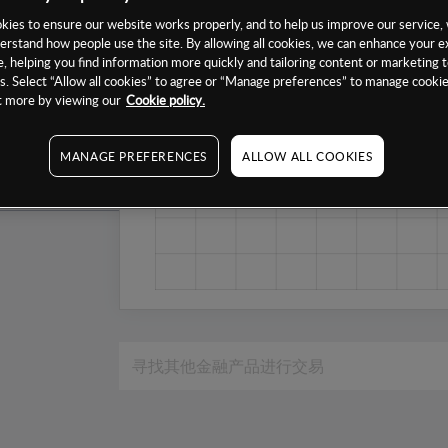
1个月
ies to ensure our website works properly, and to help us improve our service, 
erstand how people use the site. By allowing all cookies, we can enhance your e
6个月
, helping you find information more quickly and tailoring content or marketing 
. Select “Allow all cookies” to agree or “Manage preferences” to manage cookie
1年
ut more by viewing our
Cookie policy.
MANAGE PREFERENCES
ALLOW ALL COOKIES