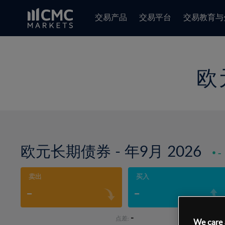
交易产品
交易平台
交易教育与
欧
欧元长期债券 - 年9月 2026
-
卖出
买入
-
-
-
点差:
We care 