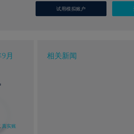
试用模拟账户
年9月
相关新闻
户
%
1%
9%
80%
或
真实账