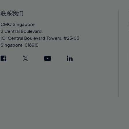
41%
41%
42%
42%
联系我们
43%
43%
CMC Singapore
44%
44%
2 Central Boulevard,
IOI Central Boulevard Towers, #25-03
45%
45%
Singapore
018916
46%
46%
47%
47%
48%
48%
49%
49%
50%
50%
51%
51%
52%
52%
53%
53%
54%
54%