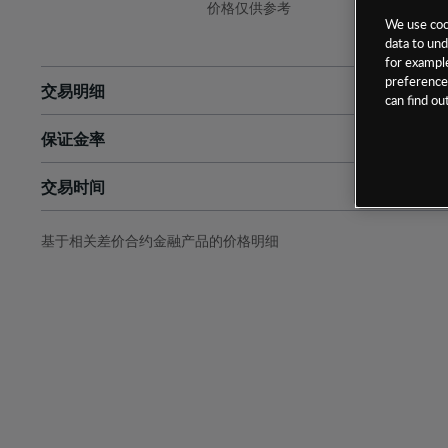
价格仅供参考
We use cook
data to und
for example
preferences
交易明细
can find o
保证金率
最小数额
-
交易时间
1级保证金率
-
层级
单位
费率
允许GSLO
否
基于相关差价合约金融产品的价格明细
日
交易时间
GSLO最小价差
-
显示的交易时间是新加坡当地时间
允许做空
是
持仓成本-买入
持仓成本-卖出
最近更新：