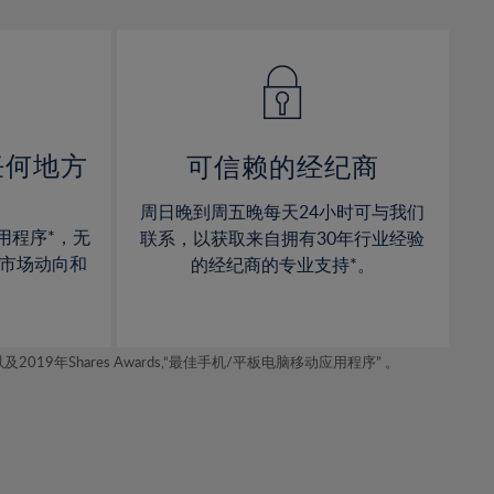
13%
13%
14%
14%
15%
15%
16%
16%
17%
17%
任何地方
可信赖的经纪商
18%
18%
周日晚到周五晚每天24小时可与我们
19%
19%
用程序*，无
联系，以获取来自拥有30年行业经验
20%
20%
市场动向和
的经纪商的专业支持*。
21%
21%
22%
22%
年Shares Awards,“最佳手机/平板电脑移动应用程序” 。
23%
23%
24%
24%
25%
25%
26%
26%